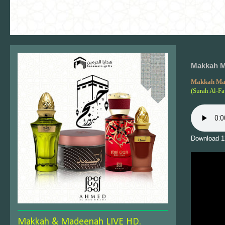
Makkah M
Makkah Ma
(Surah Al-Fa
Download 1
Makkah & Madeenah LIVE HD.