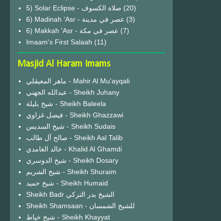
(20)
6) Madinah 'Asr - عصر في مدينة
(3)
6) Makkah 'Asr - عصر في مكة
(7)
Imaam's First Salaah
(11)
Masjid Al Haram Imams
ماهر المعيقلي - Mahir Al Mu'ayqali
عبدالله الجهني - Sheikh Juhany
شيخ بليلة - Sheikh Baleela
فيصل غزاوي - Sheikh Ghazzawi
شيخ السديس - Sheikh Sudais
صالح آل طالب - Sheikh Aal Talib
خالد الغامدي - Khalid Al Ghamdi
شيخ الدوسري - Sheikh Dosary
شيخ الشريم - Sheikh Shuraim
شيخ حميد - Sheikh Humaid
Sheikh Badr الشيخ بدر التركي
Sheikh Shamsaan - للشيخ الشمسان
شيخ خياط - Sheikh Khayyat