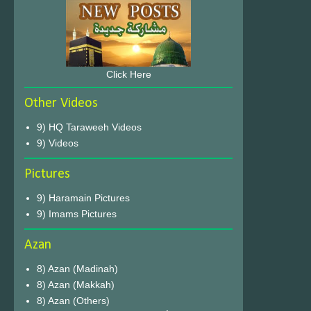
Click Here
Other Videos
9) HQ Taraweeh Videos
9) Videos
Pictures
9) Haramain Pictures
9) Imams Pictures
Azan
8) Azan (Madinah)
8) Azan (Makkah)
8) Azan (Others)