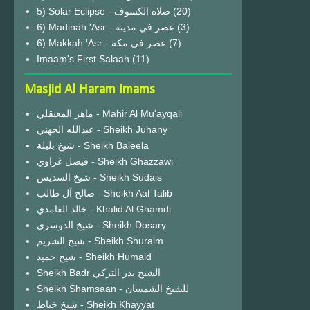
(20)
6) Madinah 'Asr - عصر في مدينة
(3)
6) Makkah 'Asr - عصر في مكة
(7)
Imaam's First Salaah
(11)
Masjid Al Haram Imams
ماهر المعيقلي - Mahir Al Mu'ayqali
عبدالله الجهني - Sheikh Juhany
شيخ بليلة - Sheikh Baleela
فيصل غزاوي - Sheikh Ghazzawi
شيخ السديس - Sheikh Sudais
صالح آل طالب - Sheikh Aal Talib
خالد الغامدي - Khalid Al Ghamdi
شيخ الدوسري - Sheikh Dosary
شيخ الشريم - Sheikh Shuraim
شيخ حميد - Sheikh Humaid
Sheikh Badr الشيخ بدر التركي
Sheikh Shamsaan - للشيخ الشمسان
شيخ خياط - Sheikh Khayyat