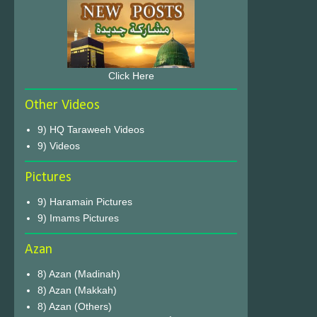
Click Here
Other Videos
9) HQ Taraweeh Videos
9) Videos
Pictures
9) Haramain Pictures
9) Imams Pictures
Azan
8) Azan (Madinah)
8) Azan (Makkah)
8) Azan (Others)