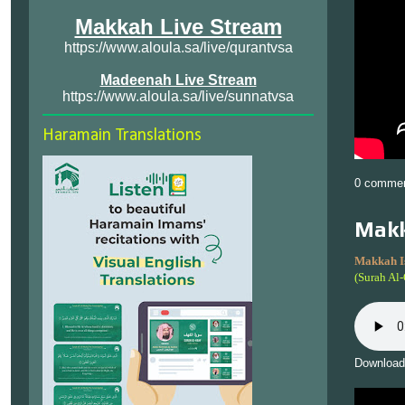
Makkah Live Stream
https://www.aloula.sa/live/qurantvsa
Madeenah Live Stream
https://www.aloula.sa/live/sunnatvsa
Haramain Translations
0 comme
Makk
Makkah I
(Surah Al
Download