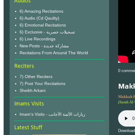
Audios
6) Amazing Recitations
6) Audio (Cd Qaulity)
6) Emotional Recitations
6) Exclusive - تسجيلات حصرية
6) Live Recordings
New Posts - مشاركة جديدة
Recitations From Around The World
Reciters
0 comme
7) Other Reciters
7) Post Your Recitations
Makk
Sheikh Arkani
Makkah F
(Surah Al-
Imams Visits
Imam's Visits - زيارات الأئمة الأجانب
Latest Stuff
Download