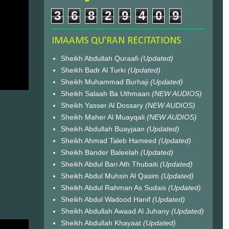
3
6
8
2
9
4
0
9
IMAAMS QU'RAN RECITATIONS
Sheikh Abdullah Quraafi
(Updated)
Sheikh Badr Al Turki
(Updated)
Sheikh Muhammad Burhaji
(Updated)
Sheikh Salaah Ba Uthmaan
(NEW AUDIOS)
Sheikh Yasser Al Dossary
(NEW AUDIOS)
Sheikh Maher Al Muayqali
(NEW AUDIOS)
Sheikh Abdullah Buayjaan
(Updated)
Sheikh Ahmad Taleb Hameed
(Updated)
Sheikh Bander Baleelah
(Updated)
Sheikh Abdul Bari Ath Thubaiti
(Updated)
Sheikh Abdul Muhsin Al Qasim
(Updated)
Sheikh Abdul Rahman As Sudais
(Updated)
Sheikh Abdul Wadood Hanif
(Updated)
Sheikh Abdullah Awaad Al Juhany
(Updated)
Sheikh Abdullah Khayaat
(Updated)