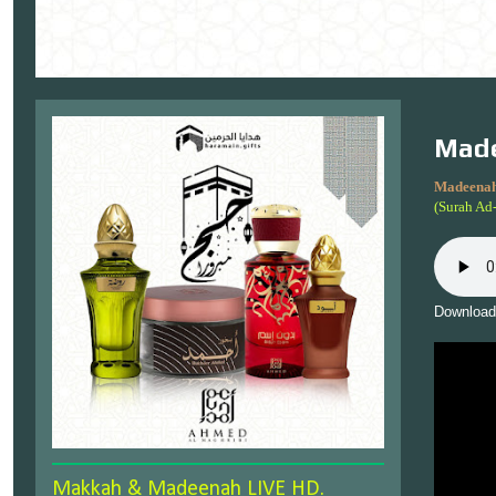
Made
Madeenah
(Surah Ad
Download
Makkah & Madeenah LIVE HD.