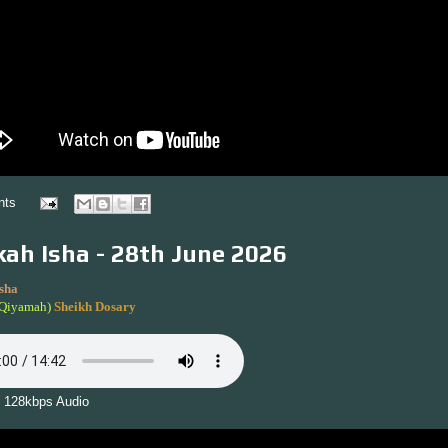
nts
ah Isha - 28th June 2026
sha
-Qiyamah)
Sheikh Dosary
 128kbps Audio