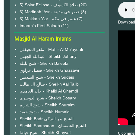
(20)
6) Madinah 'Asr - عصر في مدينة
(3)
6) Makkah 'Asr - عصر في مكة
(7)
Download
Imaam's First Salaah
(11)
Masjid Al Haram Imams
ماهر المعيقلي - Mahir Al Mu'ayqali
عبدالله الجهني - Sheikh Juhany
شيخ بليلة - Sheikh Baleela
فيصل غزاوي - Sheikh Ghazzawi
شيخ السديس - Sheikh Sudais
صالح آل طالب - Sheikh Aal Talib
خالد الغامدي - Khalid Al Ghamdi
شيخ الدوسري - Sheikh Dosary
شيخ الشريم - Sheikh Shuraim
شيخ حميد - Sheikh Humaid
Sheikh Badr الشيخ بدر التركي
Sheikh Shamsaan - للشيخ الشمسان
شيخ خياط - Sheikh Khayyat
0 comme