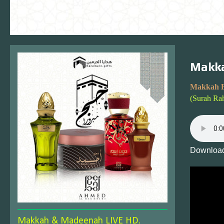
Makka
Makkah F
(Surah Ra
Download
Makkah & Madeenah LIVE HD.