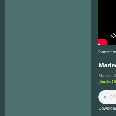
0 comment
Madee
Madeenah
(Surahs Q
Download