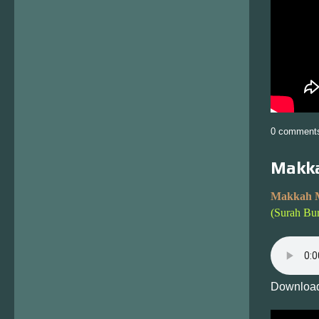
0 comment
Makka
Makkah 
(Surah Bur
Download