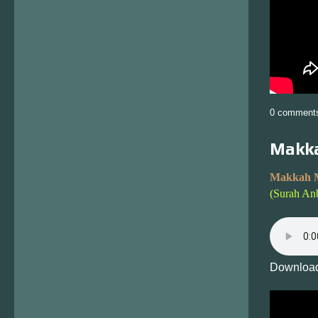
0 comment
Makka
Makkah 
(Surah An
Download