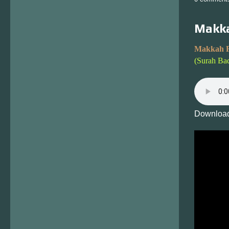
Makka
Makkah F
(Surah Ba
Download