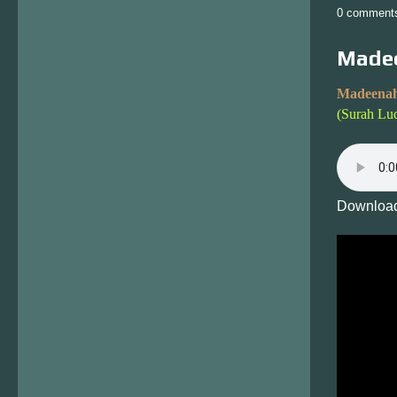
0 comment
Madee
Madeenah
(Surah Lu
Download