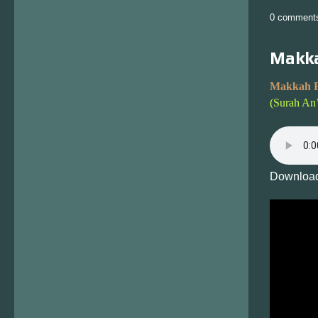
0 comment
Makka
Makkah F
(Surah An
Download