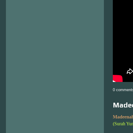
0 comment
Madee
Madeenah
(Surah Yu