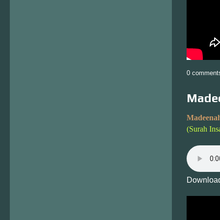
0 comment
Madee
Madeenah
(Surah Ins
Download