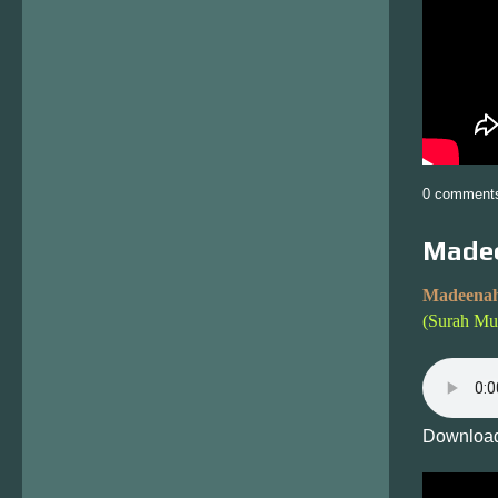
0 comment
Madee
Madeenah
(Surah Mur
Download