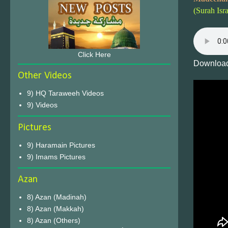
(Surah Isr
Click Here
Download
Other Videos
9) HQ Taraweeh Videos
9) Videos
Pictures
9) Haramain Pictures
9) Imams Pictures
Azan
8) Azan (Madinah)
8) Azan (Makkah)
8) Azan (Others)