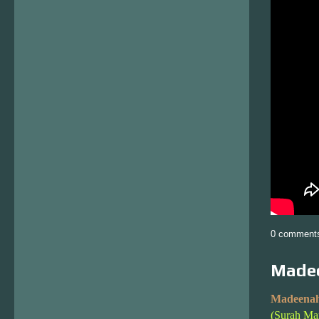
0 comment
Madee
Madeenah
(Surah Ma