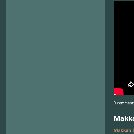
0 comment
Makka
Makkah I