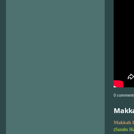
0 comment
Makka
Makkah I
(Surahs H