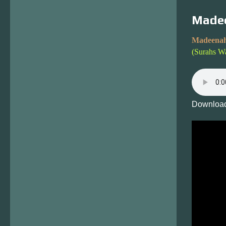
Madee
Madeenah
(Surahs W
Download