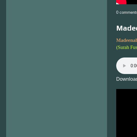
0 comment
Madee
Madeenah
(Surah Fus
Download