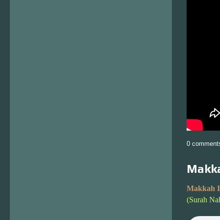
0 comment
Makka
Makkah I
(Surah Na