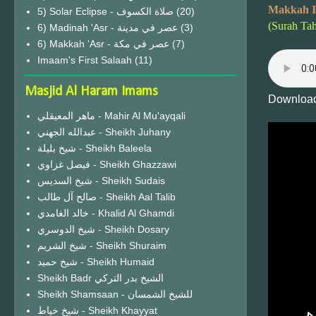
Makkah I
(20)
(Surah Ta
6) Madinah 'Asr - عصر في مدينة
(3)
6) Makkah 'Asr - عصر في مكة
(7)
Imaam's First Salaah
(11)
Masjid Al Haram Imams
Download
ماهر المعيقلي - Mahir Al Mu'ayqali
عبدالله الجهني - Sheikh Juhany
شيخ بليلة - Sheikh Baleela
فيصل غزاوي - Sheikh Ghazzawi
شيخ السديس - Sheikh Sudais
صالح آل طالب - Sheikh Aal Talib
خالد الغامدي - Khalid Al Ghamdi
شيخ الدوسري - Sheikh Dosary
شيخ الشريم - Sheikh Shuraim
شيخ حميد - Sheikh Humaid
Sheikh Badr الشيخ بدر التركي
Sheikh Shamsaan - للشيخ الشمسان
شيخ خياط - Sheikh Khayyat