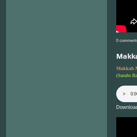
0 comment
Makka
Makkah 
(Surahs B
Download