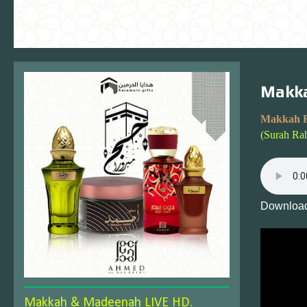
Makka
Makkah F
(Surah Ra
Download
Makkah & Madeenah LIVE HD.