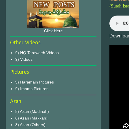
(Surah Isr
Click Here
Download
Other Videos
9) HQ Taraweeh Videos
9) Videos
Pictures
9) Haramain Pictures
9) Imams Pictures
Azan
8) Azan (Madinah)
8) Azan (Makkah)
8) Azan (Others)