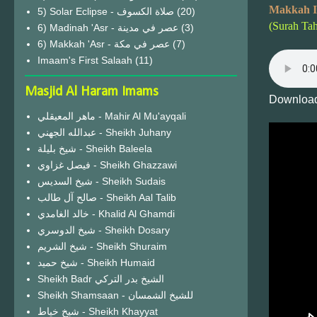
Makkah I
(20)
(Surah Ta
6) Madinah 'Asr - عصر في مدينة
(3)
6) Makkah 'Asr - عصر في مكة
(7)
Imaam's First Salaah
(11)
Masjid Al Haram Imams
Download
ماهر المعيقلي - Mahir Al Mu'ayqali
عبدالله الجهني - Sheikh Juhany
شيخ بليلة - Sheikh Baleela
فيصل غزاوي - Sheikh Ghazzawi
شيخ السديس - Sheikh Sudais
صالح آل طالب - Sheikh Aal Talib
خالد الغامدي - Khalid Al Ghamdi
شيخ الدوسري - Sheikh Dosary
شيخ الشريم - Sheikh Shuraim
شيخ حميد - Sheikh Humaid
Sheikh Badr الشيخ بدر التركي
Sheikh Shamsaan - للشيخ الشمسان
شيخ خياط - Sheikh Khayyat