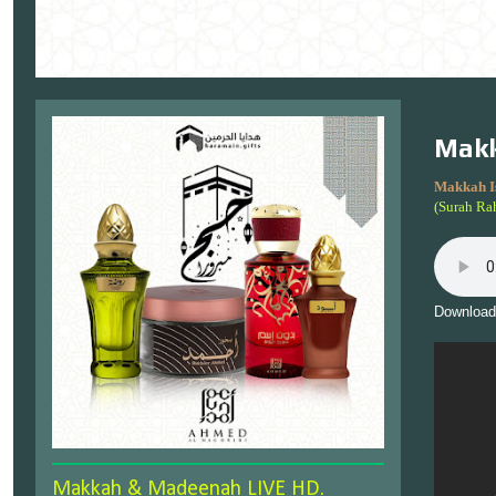
Makk
Makkah I
(Surah Ra
Download
Makkah & Madeenah LIVE HD.