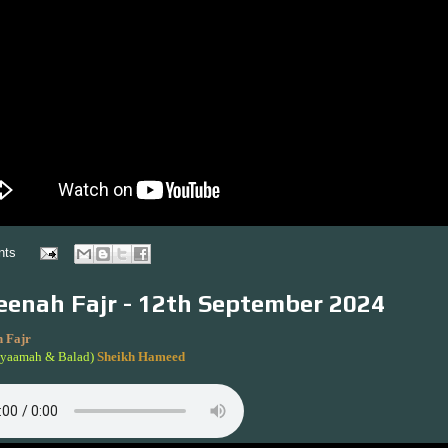
nts
enah Fajr - 12th September 2024
 Fajr
iyaamah & Balad)
Sheikh Hameed