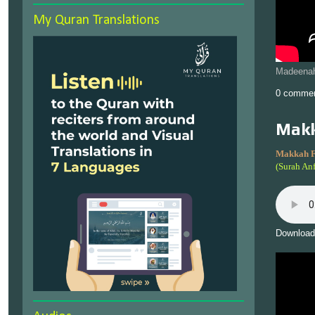
My Quran Translations
Madeenah
0 comme
Makk
Makkah F
(Surah An
Download