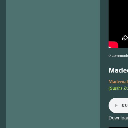
0 comment
Madee
Madeenah
(Surahs Z
Download