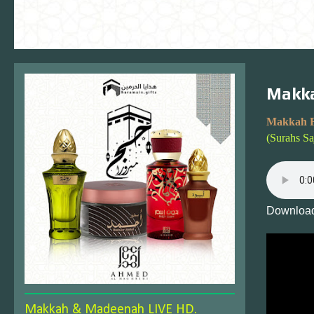
Makka
Makkah F
(Surahs Sa
Download
Makkah & Madeenah LIVE HD.