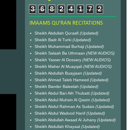
3
6
8
2
4
1
7
2
IMAAMS QU'RAN RECITATIONS
Sheikh Abdullah Quraafi
(Updated)
Sheikh Badr Al Turki
(Updated)
Sheikh Muhammad Burhaji
(Updated)
Sheikh Salaah Ba Uthmaan
(NEW AUDIOS)
Sheikh Yasser Al Dossary
(NEW AUDIOS)
Sheikh Maher Al Muayqali
(NEW AUDIOS)
Sheikh Abdullah Buayjaan
(Updated)
Sheikh Ahmad Taleb Hameed
(Updated)
Sheikh Bander Baleelah
(Updated)
Sheikh Abdul Bari Ath Thubaiti
(Updated)
Sheikh Abdul Muhsin Al Qasim
(Updated)
Sheikh Abdul Rahman As Sudais
(Updated)
Sheikh Abdul Wadood Hanif
(Updated)
Sheikh Abdullah Awaad Al Juhany
(Updated)
Sheikh Abdullah Khayaat
(Updated)