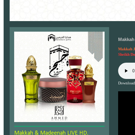
Makkah 
Makkah J
Sheikh D
Download
Makkah & Madeenah LIVE HD.