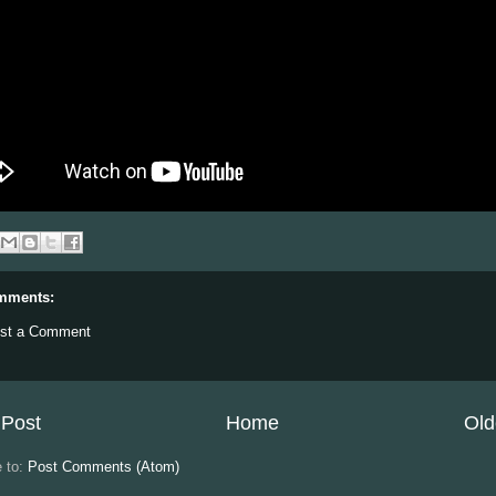
mments:
st a Comment
Post
Home
Old
e to:
Post Comments (Atom)