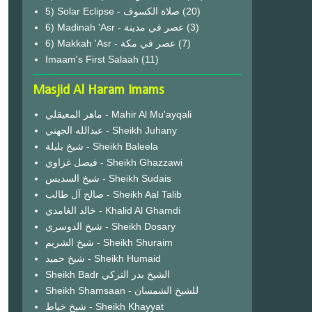
(20)
6) Madinah 'Asr - عصر في مدينة
(3)
6) Makkah 'Asr - عصر في مكة
(7)
Imaam's First Salaah
(11)
Masjid Al Haram Imams
ماهر المعيقلي - Mahir Al Mu'ayqali
عبدالله الجهني - Sheikh Juhany
شيخ بليلة - Sheikh Baleela
فيصل غزاوي - Sheikh Ghazzawi
شيخ السديس - Sheikh Sudais
صالح آل طالب - Sheikh Aal Talib
خالد الغامدي - Khalid Al Ghamdi
شيخ الدوسري - Sheikh Dosary
شيخ الشريم - Sheikh Shuraim
شيخ حميد - Sheikh Humaid
Sheikh Badr الشيخ بدر التركي
Sheikh Shamsaan - للشيخ الشمسان
شيخ خياط - Sheikh Khayyat