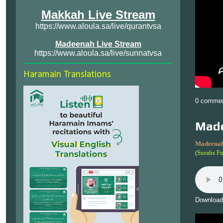
Makkah Live Stream
https://www.aloula.sa/live/qurantvsa
Madeenah Live Stream
https://www.aloula.sa/live/sunnatvsa
Haramain Translations
0 comme
Made
Madeenah
(Surahs Fu
Download