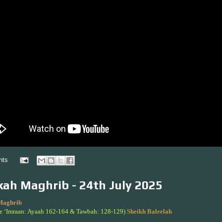
nts
ah Maghrib - 24th July 2025
Maghrib
le ‘Imraan: Ayaah 162-164 & Tawbah: 128-129)
Sheikh Baleelah