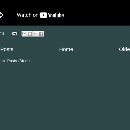
nts
Posts
Home
Olde
e to:
Posts (Atom)