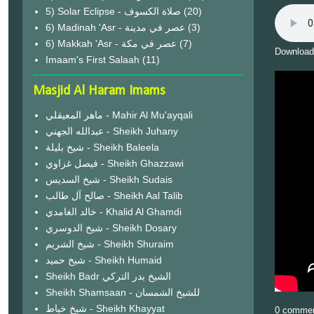
(20)
6) Madinah 'Asr - عصر في مدينة
(3)
6) Makkah 'Asr - عصر في مكة
(7)
Download
Imaam's First Salaah
(11)
Masjid Al Haram Imams
ماهر المعيقلي - Mahir Al Mu'ayqali
عبدالله الجهني - Sheikh Juhany
شيخ بليلة - Sheikh Baleela
فيصل غزاوي - Sheikh Ghazzawi
شيخ السديس - Sheikh Sudais
صالح آل طالب - Sheikh Aal Talib
خالد الغامدي - Khalid Al Ghamdi
شيخ الدوسري - Sheikh Dosary
شيخ الشريم - Sheikh Shuraim
شيخ حميد - Sheikh Humaid
Sheikh Badr الشيخ بدر التركي
Sheikh Shamsaan - للشيخ الشمسان
شيخ خياط - Sheikh Khayyat
0 comme