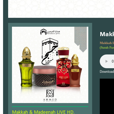
Makk
Makkah I
(Surah Fu
Download
Makkah & Madeenah LIVE HD.