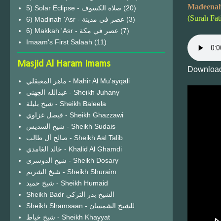
Madeenah
(20)
(Surah Fat
6) Madinah 'Asr - عصر في مدينة
(3)
6) Makkah 'Asr - عصر في مكة
(7)
Imaam's First Salaah
(11)
Masjid Al Haram Imams
Download
ماهر المعيقلي - Mahir Al Mu'ayqali
عبدالله الجهني - Sheikh Juhany
شيخ بليلة - Sheikh Baleela
فيصل غزاوي - Sheikh Ghazzawi
شيخ السديس - Sheikh Sudais
صالح آل طالب - Sheikh Aal Talib
خالد الغامدي - Khalid Al Ghamdi
شيخ الدوسري - Sheikh Dosary
شيخ الشريم - Sheikh Shuraim
شيخ حميد - Sheikh Humaid
Sheikh Badr الشيخ بدر التركي
Sheikh Shamsaan - للشيخ الشمسان
شيخ خياط - Sheikh Khayyat