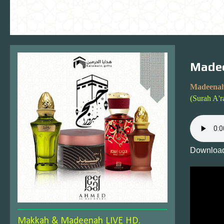
Madee
Madeenah
(Surah A'r
Download
Makkah & Madeenah LIVE HD.