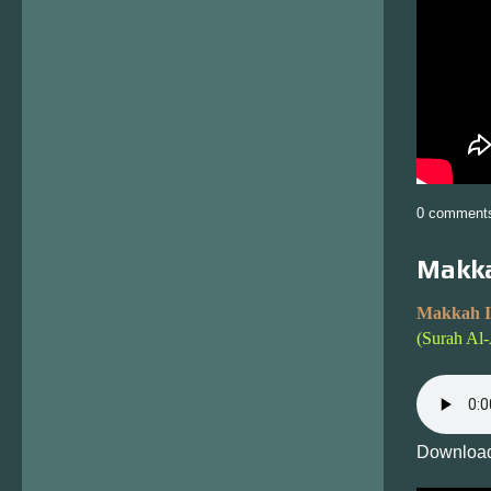
0 comment
Makka
Makkah I
(Surah Al
Download