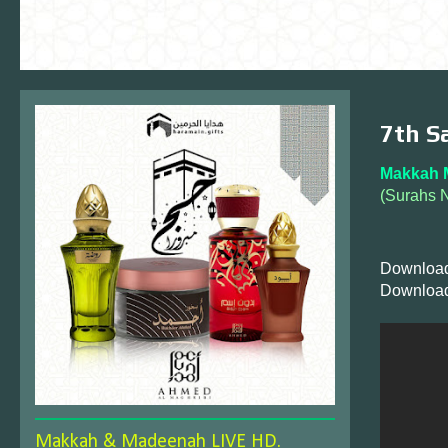
7th S
Makkah 
(Surahs 
Download
Download
Makkah & Madeenah LIVE HD.