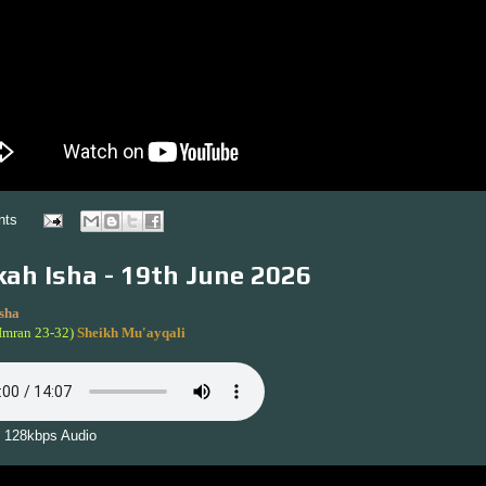
nts
ah Isha - 19th June 2026
sha
-Imran 23-32)
Sheikh Mu'ayqali
 128kbps Audio