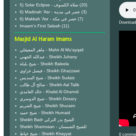
(20)
6) Madinah 'Asr - عصر في مدينة
(3)
6) Makkah 'Asr - عصر في مكة
(7)
Download
Imaam's First Salaah
(11)
Masjid Al Haram Imams
ماهر المعيقلي - Mahir Al Mu'ayqali
عبدالله الجهني - Sheikh Juhany
شيخ بليلة - Sheikh Baleela
فيصل غزاوي - Sheikh Ghazzawi
شيخ السديس - Sheikh Sudais
صالح آل طالب - Sheikh Aal Talib
خالد الغامدي - Khalid Al Ghamdi
شيخ الدوسري - Sheikh Dosary
شيخ الشريم - Sheikh Shuraim
شيخ حميد - Sheikh Humaid
Sheikh Badr الشيخ بدر التركي
Sheikh Shamsaan - للشيخ الشمسان
شيخ خياط - Sheikh Khayyat
0 comme