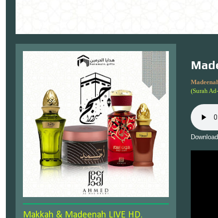
Made
Madeenah
(Surah Ad
Download
Makkah & Madeenah LIVE HD.