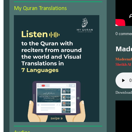
My Quran Translations
0 comme
Made
Madeenah
Sheikh A
Download