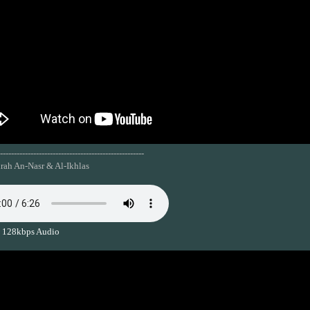
----------------------------------------------------
urah An-Nasr & Al-Ikhlas
 128kbps Audio