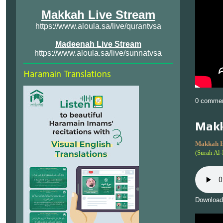
Makkah Live Stream
https://www.aloula.sa/live/qurantvsa
Madeenah Live Stream
https://www.aloula.sa/live/sunnatvsa
Haramain Translations
0 comme
Makk
Makkah I
(Surah Al
Download