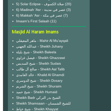
(20)
6) Madinah 'Asr - عصر في مدينة
(3)
6) Makkah 'Asr - عصر في مكة
(7)
Imaam's First Salaah
(11)
Masjid Al Haram Imams
ماهر المعيقلي - Mahir Al Mu'ayqali
عبدالله الجهني - Sheikh Juhany
شيخ بليلة - Sheikh Baleela
فيصل غزاوي - Sheikh Ghazzawi
شيخ السديس - Sheikh Sudais
صالح آل طالب - Sheikh Aal Talib
خالد الغامدي - Khalid Al Ghamdi
شيخ الدوسري - Sheikh Dosary
شيخ الشريم - Sheikh Shuraim
شيخ حميد - Sheikh Humaid
Sheikh Badr الشيخ بدر التركي
Sheikh Shamsaan - للشيخ الشمسان
شيخ خياط - Sheikh Khayyat