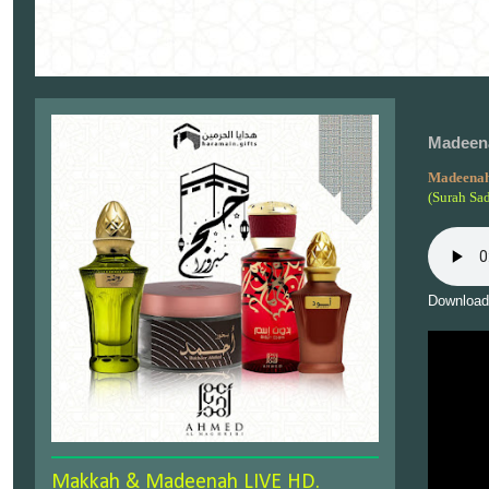
Madeena
Madeenah
(Surah Sa
Download
Makkah & Madeenah LIVE HD.