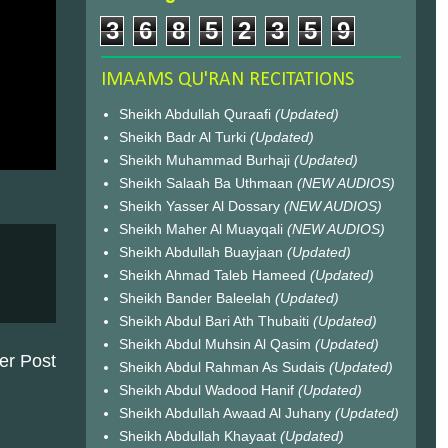
3
6
8
5
2
3
5
9
IMAAMS QU'RAN RECITATIONS
Sheikh Abdullah Quraafi
(Updated)
Sheikh Badr Al Turki
(Updated)
Sheikh Muhammad Burhaji
(Updated)
Sheikh Salaah Ba Uthmaan
(NEW AUDIOS)
Sheikh Yasser Al Dossary
(NEW AUDIOS)
Sheikh Maher Al Muayqali
(NEW AUDIOS)
Sheikh Abdullah Buayjaan
(Updated)
Sheikh Ahmad Taleb Hameed
(Updated)
Sheikh Bander Baleelah
(Updated)
Sheikh Abdul Bari Ath Thubaiti
(Updated)
Sheikh Abdul Muhsin Al Qasim
(Updated)
er Post
Sheikh Abdul Rahman As Sudais
(Updated)
Sheikh Abdul Wadood Hanif
(Updated)
Sheikh Abdullah Awaad Al Juhany
(Updated)
Sheikh Abdullah Khayaat
(Updated)