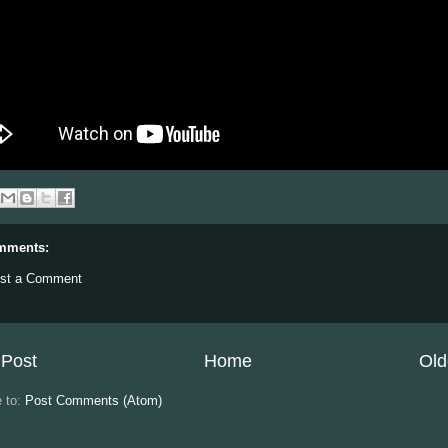
mments:
st a Comment
Post
Home
Old
e to:
Post Comments (Atom)