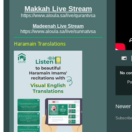
Makkah Live Stream
https://www.aloula.sa/live/qurantvsa
Madeenah Live Stream
https://www.aloula.sa/live/sunnatvsa
Haramain Translations
No co
Po
Newer 
Subscrib