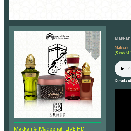
Makkah 
Makkah I
(Surah Al-
Download
Makkah & Madeenah LIVE HD.