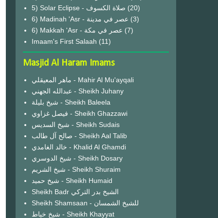
(20)
6) Madinah 'Asr - عصر في مدينة
(3)
6) Makkah 'Asr - عصر في مكة
(7)
Imaam's First Salaah
(11)
Masjid Al Haram Imams
ماهر المعيقلي - Mahir Al Mu'ayqali
عبدالله الجهني - Sheikh Juhany
شيخ بليلة - Sheikh Baleela
فيصل غزاوي - Sheikh Ghazzawi
شيخ السديس - Sheikh Sudais
صالح آل طالب - Sheikh Aal Talib
خالد الغامدي - Khalid Al Ghamdi
شيخ الدوسري - Sheikh Dosary
شيخ الشريم - Sheikh Shuraim
شيخ حميد - Sheikh Humaid
Sheikh Badr الشيخ بدر التركي
Sheikh Shamsaan - للشيخ الشمسان
شيخ خياط - Sheikh Khayyat