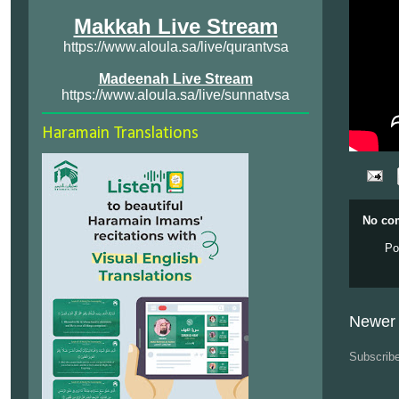
Makkah Live Stream
https://www.aloula.sa/live/qurantvsa
Madeenah Live Stream
https://www.aloula.sa/live/sunnatvsa
Haramain Translations
No co
Po
Newer 
Subscrib