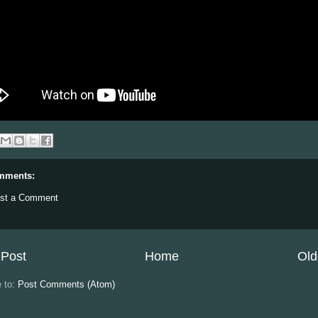
mments:
st a Comment
Post
Home
Old
e to:
Post Comments (Atom)