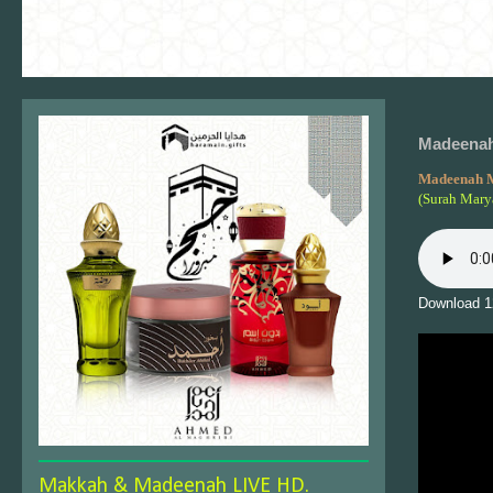
Madeenah
Madeenah 
(Surah Mary
Download 1
Makkah & Madeenah LIVE HD.