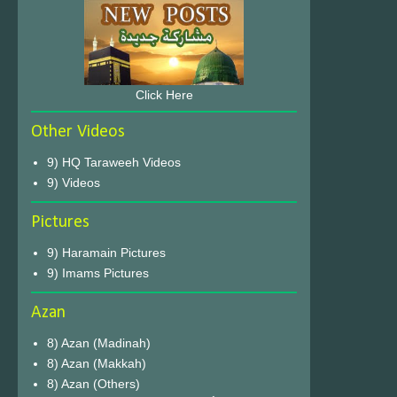
Click Here
Other Videos
9) HQ Taraweeh Videos
9) Videos
Pictures
9) Haramain Pictures
9) Imams Pictures
Azan
8) Azan (Madinah)
8) Azan (Makkah)
8) Azan (Others)