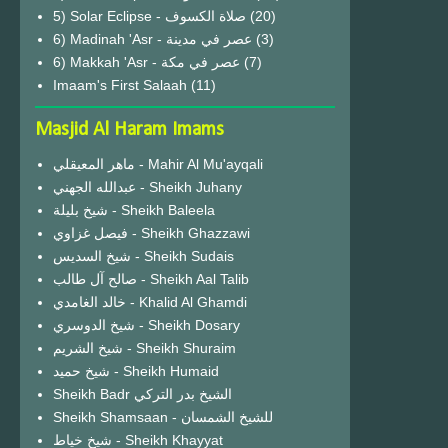
(20)
6) Madinah 'Asr - عصر في مدينة
(3)
6) Makkah 'Asr - عصر في مكة
(7)
Imaam's First Salaah
(11)
Masjid Al Haram Imams
ماهر المعيقلي - Mahir Al Mu'ayqali
عبدالله الجهني - Sheikh Juhany
شيخ بليلة - Sheikh Baleela
فيصل غزاوي - Sheikh Ghazzawi
شيخ السديس - Sheikh Sudais
صالح آل طالب - Sheikh Aal Talib
خالد الغامدي - Khalid Al Ghamdi
شيخ الدوسري - Sheikh Dosary
شيخ الشريم - Sheikh Shuraim
شيخ حميد - Sheikh Humaid
Sheikh Badr الشيخ بدر التركي
Sheikh Shamsaan - للشيخ الشمسان
شيخ خياط - Sheikh Khayyat