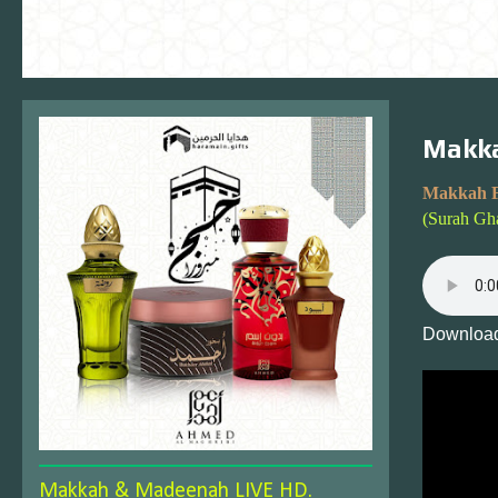
Makka
Makkah F
(Surah Gh
Download
Makkah & Madeenah LIVE HD.