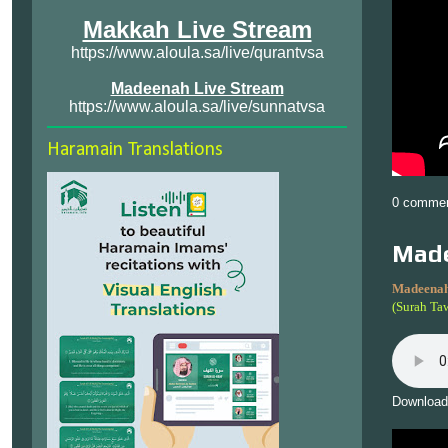
Makkah Live Stream
https://www.aloula.sa/live/qurantvsa
Madeenah Live Stream
https://www.aloula.sa/live/sunnatvsa
Haramain Translations
0 comme
Made
Madeenah
(Surah Ta
Download