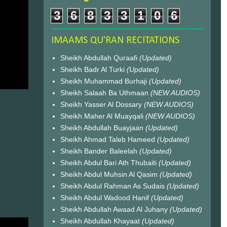
3
6
8
3
3
1
0
6
IMAAMS QU'RAN RECITATIONS
Sheikh Abdullah Quraafi
(Updated)
Sheikh Badr Al Turki
(Updated)
Sheikh Muhammad Burhaji
(Updated)
Sheikh Salaah Ba Uthmaan
(NEW AUDIOS)
Sheikh Yasser Al Dossary
(NEW AUDIOS)
Sheikh Maher Al Muayqali
(NEW AUDIOS)
Sheikh Abdullah Buayjaan
(Updated)
Sheikh Ahmad Taleb Hameed
(Updated)
Sheikh Bander Baleelah
(Updated)
Sheikh Abdul Bari Ath Thubaiti
(Updated)
Sheikh Abdul Muhsin Al Qasim
(Updated)
Sheikh Abdul Rahman As Sudais
(Updated)
Sheikh Abdul Wadood Hanif
(Updated)
Sheikh Abdullah Awaad Al Juhany
(Updated)
Sheikh Abdullah Khayaat
(Updated)