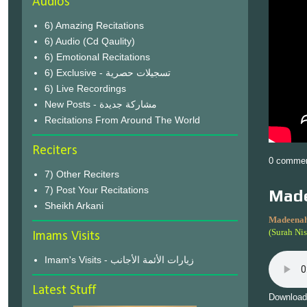
Audios
6) Amazing Recitations
6) Audio (Cd Qaulity)
6) Emotional Recitations
6) Exclusive - تسجيلات حصرية
6) Live Recordings
New Posts - مشاركة جديدة
Recitations From Around The World
Reciters
0 comme
7) Other Reciters
7) Post Your Recitations
Made
Sheikh Arkani
Madeenah
(Surah Ni
Imams Visits
Imam's Visits - زيارات الأئمة الأجانب
Latest Stuff
Download