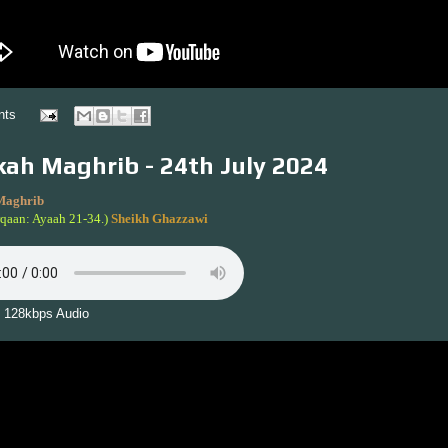
nts
ah Maghrib - 24th July 2024
Maghrib
rqaan: Ayaah 21-34.)
Sheikh Ghazzawi
 128kbps Audio