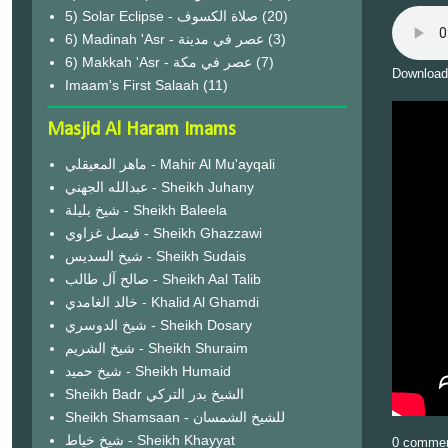
(20)
6) Madinah 'Asr - عصر في مدينة
(3)
6) Makkah 'Asr - عصر في مكة
(7)
Download
Imaam's First Salaah
(11)
Masjid Al Haram Imams
ماهر المعيقلي - Mahir Al Mu'ayqali
عبدالله الجهني - Sheikh Juhany
شيخ بليلة - Sheikh Baleela
فيصل غزاوي - Sheikh Ghazzawi
شيخ السديس - Sheikh Sudais
صالح آل طالب - Sheikh Aal Talib
خالد الغامدي - Khalid Al Ghamdi
شيخ الدوسري - Sheikh Dosary
شيخ الشريم - Sheikh Shuraim
شيخ حميد - Sheikh Humaid
Sheikh Badr الشيخ بدر التركي
Sheikh Shamsaan - للشيخ الشمسان
شيخ خياط - Sheikh Khayyat
0 comme