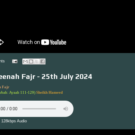
nts
enah Fajr - 25th July 2024
 Fajr
wbah: Ayaah 111-129)
Sheikh Hameed
 128kbps Audio