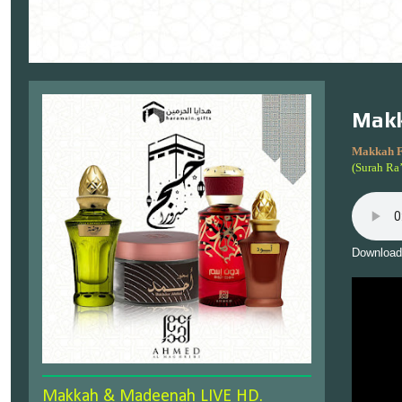
Makk
Makkah F
(Surah Ra
Download
Makkah & Madeenah LIVE HD.