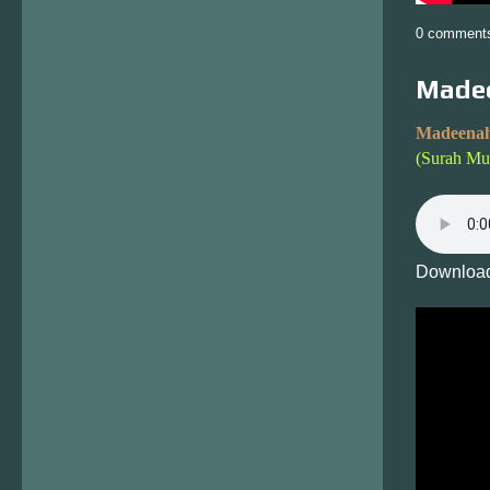
0 comment
Madee
Madeenah
(Surah M
Download