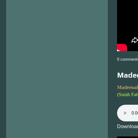
0 comment
Madee
Madeenah
(Surah Fat
Download