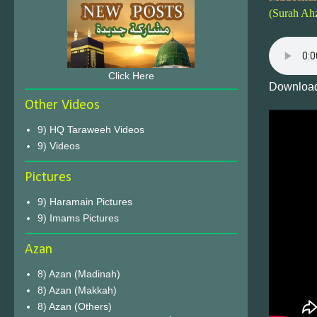
(Surah Ah
Click Here
Download
Other Videos
9) HQ Taraweeh Videos
9) Videos
Pictures
9) Haramain Pictures
9) Imams Pictures
Azan
8) Azan (Madinah)
8) Azan (Makkah)
8) Azan (Others)