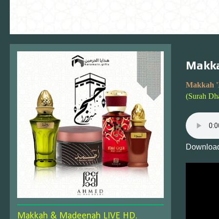
Makka
Makkah '
(Surah Dh
Download
Makkah & Madeenah LIVE HD.