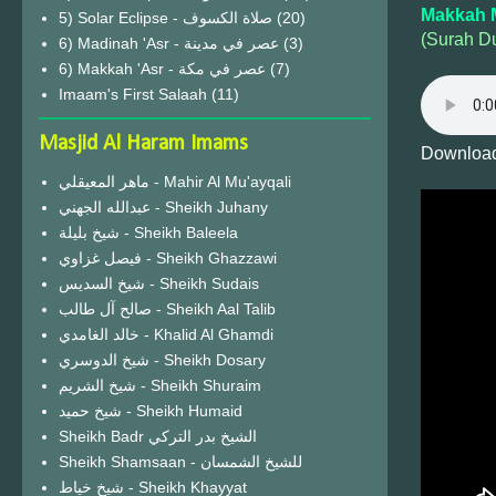
Makkah 
(20)
(Surah D
6) Madinah 'Asr - عصر في مدينة
(3)
6) Makkah 'Asr - عصر في مكة
(7)
Imaam's First Salaah
(11)
Masjid Al Haram Imams
Download
ماهر المعيقلي - Mahir Al Mu'ayqali
عبدالله الجهني - Sheikh Juhany
شيخ بليلة - Sheikh Baleela
فيصل غزاوي - Sheikh Ghazzawi
شيخ السديس - Sheikh Sudais
صالح آل طالب - Sheikh Aal Talib
خالد الغامدي - Khalid Al Ghamdi
شيخ الدوسري - Sheikh Dosary
شيخ الشريم - Sheikh Shuraim
شيخ حميد - Sheikh Humaid
Sheikh Badr الشيخ بدر التركي
Sheikh Shamsaan - للشيخ الشمسان
شيخ خياط - Sheikh Khayyat