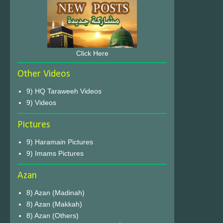
Click Here
Other Videos
9) HQ Taraweeh Videos
9) Videos
Pictures
9) Haramain Pictures
9) Imams Pictures
Azan
8) Azan (Madinah)
8) Azan (Makkah)
8) Azan (Others)