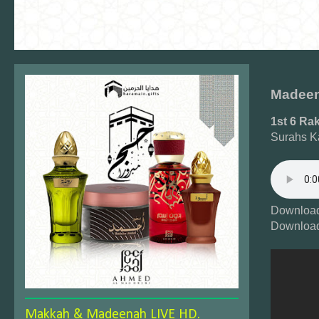
Madeen
1st 6 Ra
Surahs K
Download
Download
Makkah & Madeenah LIVE HD.