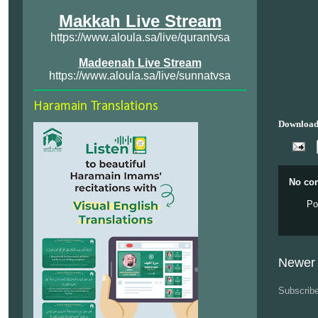
Makkah Live Stream
https://www.aloula.sa/live/qurantvsa
Madeenah Live Stream
https://www.aloula.sa/live/sunnatvsa
Haramain Translations
Download
No co
Po
Newer 
Subscrib