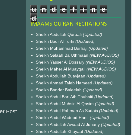
u
n
d
e
f
i
n
e
d
IMAAMS QU'RAN RECITATIONS
Sheikh Abdullah Quraafi
(Updated)
Sheikh Badr Al Turki
(Updated)
Sheikh Muhammad Burhaji
(Updated)
Sheikh Salaah Ba Uthmaan
(NEW AUDIOS)
Sheikh Yasser Al Dossary
(NEW AUDIOS)
Sheikh Maher Al Muayqali
(NEW AUDIOS)
Sheikh Abdullah Buayjaan
(Updated)
Sheikh Ahmad Taleb Hameed
(Updated)
Sheikh Bander Baleelah
(Updated)
Sheikh Abdul Bari Ath Thubaiti
(Updated)
Sheikh Abdul Muhsin Al Qasim
(Updated)
Sheikh Abdul Rahman As Sudais
(Updated)
er Post
Sheikh Abdul Wadood Hanif
(Updated)
Sheikh Abdullah Awaad Al Juhany
(Updated)
Sheikh Abdullah Khayaat
(Updated)