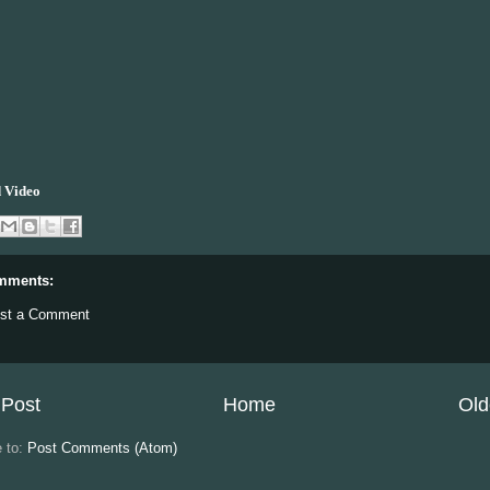
 Video
mments:
st a Comment
Post
Home
Old
e to:
Post Comments (Atom)