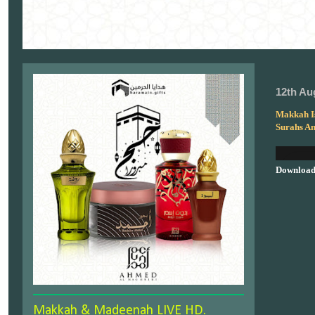
12th Au
Makkah I
Surahs An
Download
Makkah & Madeenah LIVE HD.