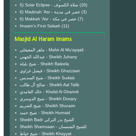
(20)
6) Madinah 'Asr - عصر في مدينة
(3)
6) Makkah 'Asr - عصر في مكة
(7)
Imaam's First Salaah
(11)
Masjid Al Haram Imams
ماهر المعيقلي - Mahir Al Mu'ayqali
عبدالله الجهني - Sheikh Juhany
شيخ بليلة - Sheikh Baleela
فيصل غزاوي - Sheikh Ghazzawi
شيخ السديس - Sheikh Sudais
صالح آل طالب - Sheikh Aal Talib
خالد الغامدي - Khalid Al Ghamdi
شيخ الدوسري - Sheikh Dosary
شيخ الشريم - Sheikh Shuraim
شيخ حميد - Sheikh Humaid
Sheikh Badr الشيخ بدر التركي
Sheikh Shamsaan - للشيخ الشمسان
شيخ خياط - Sheikh Khayyat