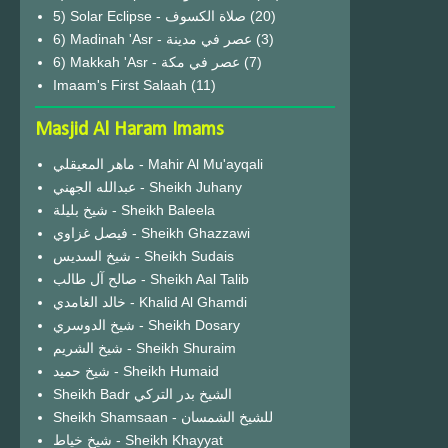
(20)
6) Madinah 'Asr - عصر في مدينة
(3)
6) Makkah 'Asr - عصر في مكة
(7)
Imaam's First Salaah
(11)
Masjid Al Haram Imams
ماهر المعيقلي - Mahir Al Mu'ayqali
عبدالله الجهني - Sheikh Juhany
شيخ بليلة - Sheikh Baleela
فيصل غزاوي - Sheikh Ghazzawi
شيخ السديس - Sheikh Sudais
صالح آل طالب - Sheikh Aal Talib
خالد الغامدي - Khalid Al Ghamdi
شيخ الدوسري - Sheikh Dosary
شيخ الشريم - Sheikh Shuraim
شيخ حميد - Sheikh Humaid
Sheikh Badr الشيخ بدر التركي
Sheikh Shamsaan - للشيخ الشمسان
شيخ خياط - Sheikh Khayyat