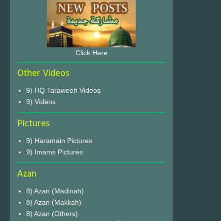
Click Here
Other Videos
9) HQ Taraweeh Videos
9) Videos
Pictures
9) Haramain Pictures
9) Imams Pictures
Azan
8) Azan (Madinah)
8) Azan (Makkah)
8) Azan (Others)