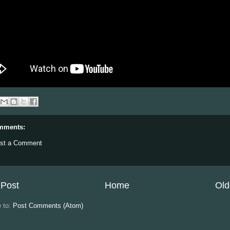
mments:
st a Comment
Post
Home
Old
e to:
Post Comments (Atom)