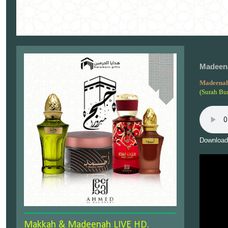
Madeena
Madeenah
(Surah Bu
Download
Makkah & Madeenah LIVE HD.