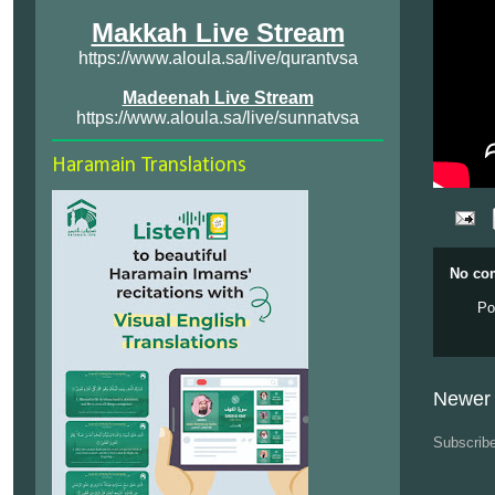
Makkah Live Stream
https://www.aloula.sa/live/qurantvsa
Madeenah Live Stream
https://www.aloula.sa/live/sunnatvsa
Haramain Translations
No co
Po
Newer 
Subscrib