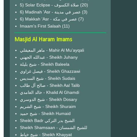
(20)
6) Madinah 'Asr - عصر في مدينة
(3)
6) Makkah 'Asr - عصر في مكة
(7)
Imaam's First Salaah
(11)
Masjid Al Haram Imams
ماهر المعيقلي - Mahir Al Mu'ayqali
عبدالله الجهني - Sheikh Juhany
شيخ بليلة - Sheikh Baleela
فيصل غزاوي - Sheikh Ghazzawi
شيخ السديس - Sheikh Sudais
صالح آل طالب - Sheikh Aal Talib
خالد الغامدي - Khalid Al Ghamdi
شيخ الدوسري - Sheikh Dosary
شيخ الشريم - Sheikh Shuraim
شيخ حميد - Sheikh Humaid
Sheikh Badr الشيخ بدر التركي
Sheikh Shamsaan - للشيخ الشمسان
شيخ خياط - Sheikh Khayyat