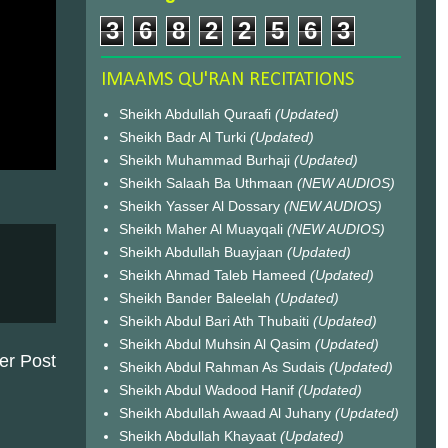
3
6
8
2
2
5
6
3
IMAAMS QU'RAN RECITATIONS
Sheikh Abdullah Quraafi
(Updated)
Sheikh Badr Al Turki
(Updated)
Sheikh Muhammad Burhaji
(Updated)
Sheikh Salaah Ba Uthmaan
(NEW AUDIOS)
Sheikh Yasser Al Dossary
(NEW AUDIOS)
Sheikh Maher Al Muayqali
(NEW AUDIOS)
Sheikh Abdullah Buayjaan
(Updated)
Sheikh Ahmad Taleb Hameed
(Updated)
Sheikh Bander Baleelah
(Updated)
Sheikh Abdul Bari Ath Thubaiti
(Updated)
Sheikh Abdul Muhsin Al Qasim
(Updated)
er Post
Sheikh Abdul Rahman As Sudais
(Updated)
Sheikh Abdul Wadood Hanif
(Updated)
Sheikh Abdullah Awaad Al Juhany
(Updated)
Sheikh Abdullah Khayaat
(Updated)