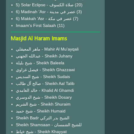
(20)
6) Madinah 'Asr - عصر في مدينة
(3)
6) Makkah 'Asr - عصر في مكة
(7)
Imaam's First Salaah
(11)
Masjid Al Haram Imams
ماهر المعيقلي - Mahir Al Mu'ayqali
عبدالله الجهني - Sheikh Juhany
شيخ بليلة - Sheikh Baleela
فيصل غزاوي - Sheikh Ghazzawi
شيخ السديس - Sheikh Sudais
صالح آل طالب - Sheikh Aal Talib
خالد الغامدي - Khalid Al Ghamdi
شيخ الدوسري - Sheikh Dosary
شيخ الشريم - Sheikh Shuraim
شيخ حميد - Sheikh Humaid
Sheikh Badr الشيخ بدر التركي
Sheikh Shamsaan - للشيخ الشمسان
شيخ خياط - Sheikh Khayyat