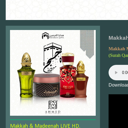
Makkah
Makkah 
(Surah Qa
Download
Makkah & Madeenah LIVE HD.