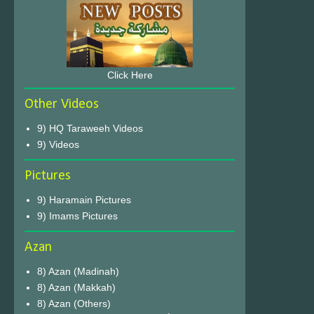
Click Here
Other Videos
9) HQ Taraweeh Videos
9) Videos
Pictures
9) Haramain Pictures
9) Imams Pictures
Azan
8) Azan (Madinah)
8) Azan (Makkah)
8) Azan (Others)