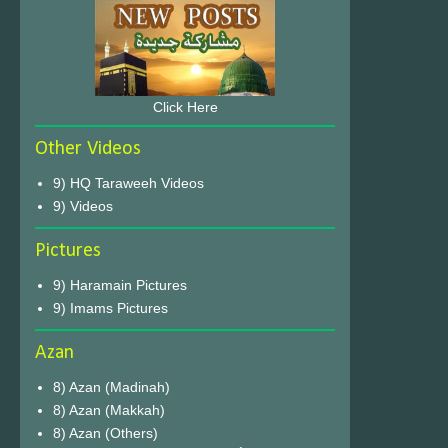
Click Here
Other Videos
9) HQ Taraweeh Videos
9) Videos
Pictures
9) Haramain Pictures
9) Imams Pictures
Azan
8) Azan (Madinah)
8) Azan (Makkah)
8) Azan (Others)