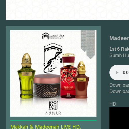
Madeen
1st 6 Ra
Surah Hu
Download
Download
HD:
Makkah & Madeenah LIVE HD.