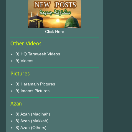
Click Here
Other Videos
9) HQ Taraweeh Videos
9) Videos
Pictures
9) Haramain Pictures
9) Imams Pictures
Azan
8) Azan (Madinah)
8) Azan (Makkah)
8) Azan (Others)