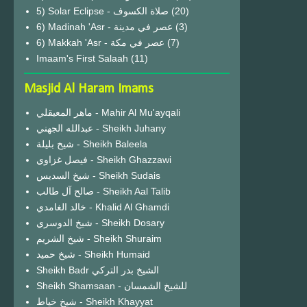
(20)
6) Madinah 'Asr - عصر في مدينة
(3)
6) Makkah 'Asr - عصر في مكة
(7)
Imaam's First Salaah
(11)
Masjid Al Haram Imams
ماهر المعيقلي - Mahir Al Mu'ayqali
عبدالله الجهني - Sheikh Juhany
شيخ بليلة - Sheikh Baleela
فيصل غزاوي - Sheikh Ghazzawi
شيخ السديس - Sheikh Sudais
صالح آل طالب - Sheikh Aal Talib
خالد الغامدي - Khalid Al Ghamdi
شيخ الدوسري - Sheikh Dosary
شيخ الشريم - Sheikh Shuraim
شيخ حميد - Sheikh Humaid
Sheikh Badr الشيخ بدر التركي
Sheikh Shamsaan - للشيخ الشمسان
شيخ خياط - Sheikh Khayyat