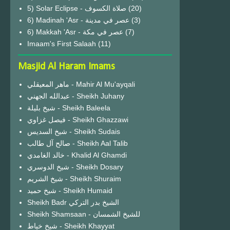
(20)
6) Madinah 'Asr - عصر في مدينة
(3)
6) Makkah 'Asr - عصر في مكة
(7)
Imaam's First Salaah
(11)
Masjid Al Haram Imams
ماهر المعيقلي - Mahir Al Mu'ayqali
عبدالله الجهني - Sheikh Juhany
شيخ بليلة - Sheikh Baleela
فيصل غزاوي - Sheikh Ghazzawi
شيخ السديس - Sheikh Sudais
صالح آل طالب - Sheikh Aal Talib
خالد الغامدي - Khalid Al Ghamdi
شيخ الدوسري - Sheikh Dosary
شيخ الشريم - Sheikh Shuraim
شيخ حميد - Sheikh Humaid
Sheikh Badr الشيخ بدر التركي
Sheikh Shamsaan - للشيخ الشمسان
شيخ خياط - Sheikh Khayyat