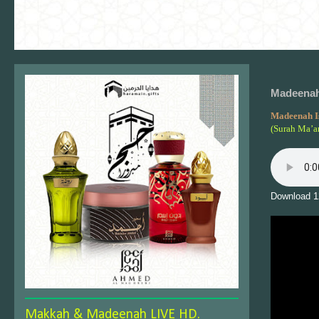
Madeenah 
Madeenah I
(Surah Ma’ar
Download 1
Makkah & Madeenah LIVE HD.