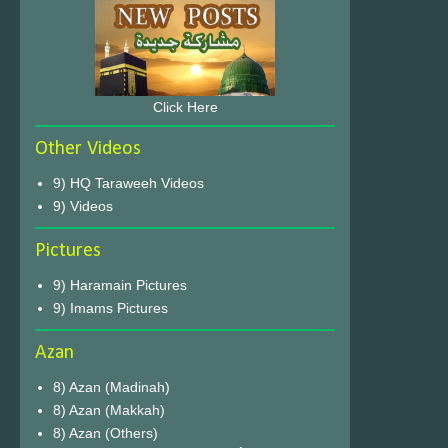
Click Here
Other Videos
9) HQ Taraweeh Videos
9) Videos
Pictures
9) Haramain Pictures
9) Imams Pictures
Azan
8) Azan (Madinah)
8) Azan (Makkah)
8) Azan (Others)