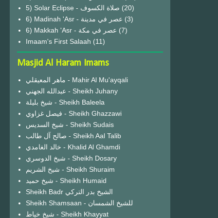
(20)
6) Madinah 'Asr - عصر في مدينة
(3)
6) Makkah 'Asr - عصر في مكة
(7)
Imaam's First Salaah
(11)
Masjid Al Haram Imams
ماهر المعيقلي - Mahir Al Mu'ayqali
عبدالله الجهني - Sheikh Juhany
شيخ بليلة - Sheikh Baleela
فيصل غزاوي - Sheikh Ghazzawi
شيخ السديس - Sheikh Sudais
صالح آل طالب - Sheikh Aal Talib
خالد الغامدي - Khalid Al Ghamdi
شيخ الدوسري - Sheikh Dosary
شيخ الشريم - Sheikh Shuraim
شيخ حميد - Sheikh Humaid
Sheikh Badr الشيخ بدر التركي
Sheikh Shamsaan - للشيخ الشمسان
شيخ خياط - Sheikh Khayyat