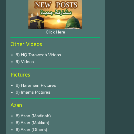
Click Here
Other Videos
9) HQ Taraweeh Videos
9) Videos
Pictures
9) Haramain Pictures
9) Imams Pictures
Azan
8) Azan (Madinah)
8) Azan (Makkah)
8) Azan (Others)