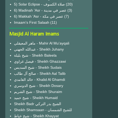
(20)
6) Madinah 'Asr - عصر في مدينة
(3)
6) Makkah 'Asr - عصر في مكة
(7)
Imaam's First Salaah
(11)
Masjid Al Haram Imams
ماهر المعيقلي - Mahir Al Mu'ayqali
عبدالله الجهني - Sheikh Juhany
شيخ بليلة - Sheikh Baleela
فيصل غزاوي - Sheikh Ghazzawi
شيخ السديس - Sheikh Sudais
صالح آل طالب - Sheikh Aal Talib
خالد الغامدي - Khalid Al Ghamdi
شيخ الدوسري - Sheikh Dosary
شيخ الشريم - Sheikh Shuraim
شيخ حميد - Sheikh Humaid
Sheikh Badr الشيخ بدر التركي
Sheikh Shamsaan - للشيخ الشمسان
شيخ خياط - Sheikh Khayyat