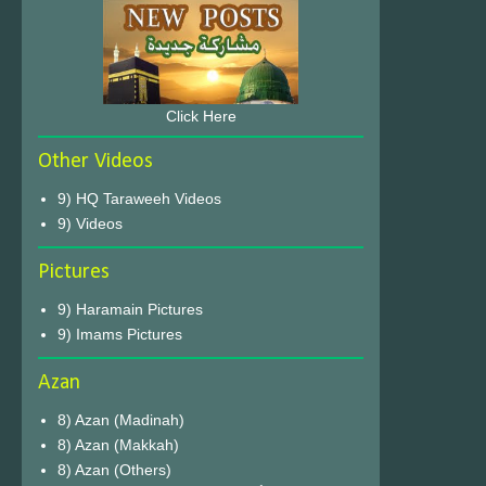
Click Here
Other Videos
9) HQ Taraweeh Videos
9) Videos
Pictures
9) Haramain Pictures
9) Imams Pictures
Azan
8) Azan (Madinah)
8) Azan (Makkah)
8) Azan (Others)