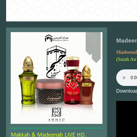
Madeen
Madeenah
(Surah An
Download
Makkah & Madeenah LIVE HD.