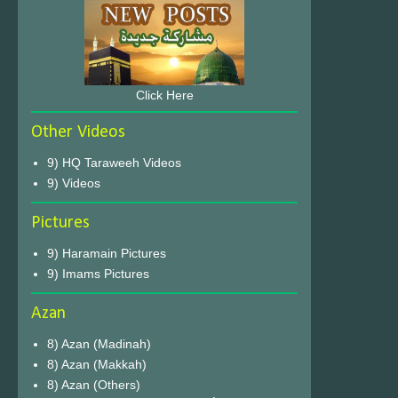
Click Here
Other Videos
9) HQ Taraweeh Videos
9) Videos
Pictures
9) Haramain Pictures
9) Imams Pictures
Azan
8) Azan (Madinah)
8) Azan (Makkah)
8) Azan (Others)