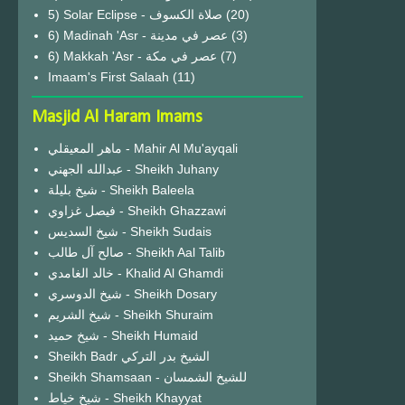
(20)
6) Madinah 'Asr - عصر في مدينة
(3)
6) Makkah 'Asr - عصر في مكة
(7)
Imaam's First Salaah
(11)
Masjid Al Haram Imams
ماهر المعيقلي - Mahir Al Mu'ayqali
عبدالله الجهني - Sheikh Juhany
شيخ بليلة - Sheikh Baleela
فيصل غزاوي - Sheikh Ghazzawi
شيخ السديس - Sheikh Sudais
صالح آل طالب - Sheikh Aal Talib
خالد الغامدي - Khalid Al Ghamdi
شيخ الدوسري - Sheikh Dosary
شيخ الشريم - Sheikh Shuraim
شيخ حميد - Sheikh Humaid
Sheikh Badr الشيخ بدر التركي
Sheikh Shamsaan - للشيخ الشمسان
شيخ خياط - Sheikh Khayyat