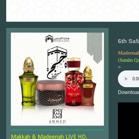
6th Saf
Madeenah
(
Surahs Qa
>
Download
Makkah & Madeenah LIVE HD.