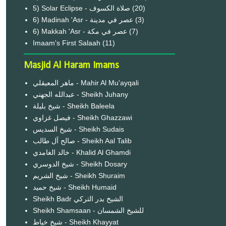
(20)
6) Madinah 'Asr - عصر في مدينة
(3)
6) Makkah 'Asr - عصر في مكة
(7)
Imaam's First Salaah
(11)
Masjid Al Haram Imams
ماهر المعيقلي - Mahir Al Mu'ayqali
عبدالله الجهني - Sheikh Juhany
شيخ بليلة - Sheikh Baleela
فيصل غزاوي - Sheikh Ghazzawi
شيخ السديس - Sheikh Sudais
صالح آل طالب - Sheikh Aal Talib
خالد الغامدي - Khalid Al Ghamdi
شيخ الدوسري - Sheikh Dosary
شيخ الشريم - Sheikh Shuraim
شيخ حميد - Sheikh Humaid
Sheikh Badr الشيخ بدر التركي
Sheikh Shamsaan - للشيخ الشمسان
شيخ خياط - Sheikh Khayyat