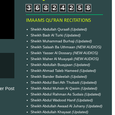
3
6
8
2
4
2
5
8
IMAAMS QU'RAN RECITATIONS
Sheikh Abdullah Quraafi
(Updated)
Sheikh Badr Al Turki
(Updated)
Sheikh Muhammad Burhaji
(Updated)
Sheikh Salaah Ba Uthmaan
(NEW AUDIOS)
Sheikh Yasser Al Dossary
(NEW AUDIOS)
Sheikh Maher Al Muayqali
(NEW AUDIOS)
Sheikh Abdullah Buayjaan
(Updated)
Sheikh Ahmad Taleb Hameed
(Updated)
Sheikh Bander Baleelah
(Updated)
Sheikh Abdul Bari Ath Thubaiti
(Updated)
er Post
Sheikh Abdul Muhsin Al Qasim
(Updated)
Sheikh Abdul Rahman As Sudais
(Updated)
Sheikh Abdul Wadood Hanif
(Updated)
Sheikh Abdullah Awaad Al Juhany
(Updated)
Sheikh Abdullah Khayaat
(Updated)