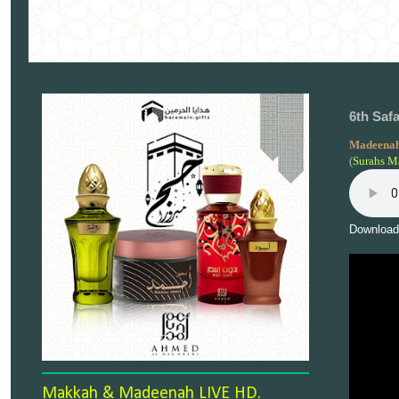
6th Saf
Madeenah
(
Surahs M
Download
Makkah & Madeenah LIVE HD.