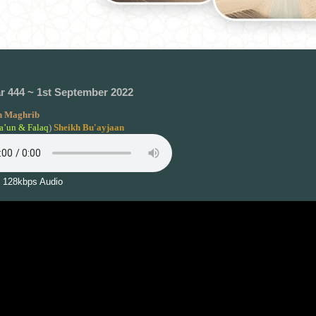
ar 444 ~ 1st September 2022
 Maghrib
a’un & Falaq
)
Sheikh Bu'ayjaan
 128kbps Audio