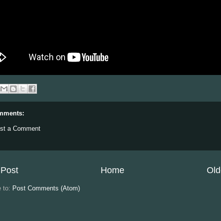
mments:
st a Comment
Post
Home
Old
e to:
Post Comments (Atom)