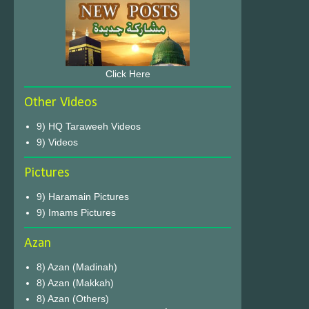
Click Here
Other Videos
9) HQ Taraweeh Videos
9) Videos
Pictures
9) Haramain Pictures
9) Imams Pictures
Azan
8) Azan (Madinah)
8) Azan (Makkah)
8) Azan (Others)