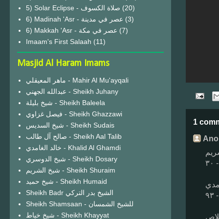
(20)
6) Madinah 'Asr - عصر في مدينة
(3)
6) Makkah 'Asr - عصر في مكة
(7)
Imaam's First Salaah
(11)
Masjid Al Haram Imams
ماهر المعيقلي - Mahir Al Mu'ayqali
عبدالله الجهني - Sheikh Juhany
شيخ بليلة - Sheikh Baleela
فيصل غزاوي - Sheikh Ghazzawi
1 com
شيخ السديس - Sheikh Sudais
صالح آل طالب - Sheikh Aal Talib
Ano
خالد الغامدي - Khalid Al Ghamdi
ريم
شيخ الدوسري - Sheikh Dosary
شيخ الشريم - Sheikh Shuraim
شيخ حميد - Sheikh Humaid
امدي
Sheikh Badr الشيخ بدر التركي
Sheikh Shamsaan - للشيخ الشمسان
شيخ خياط - Sheikh Khayyat
خلاص