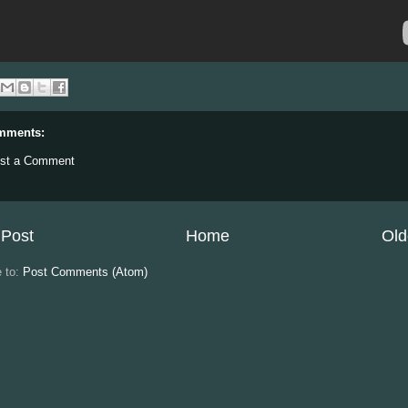
mments:
st a Comment
Post
Home
Old
e to:
Post Comments (Atom)