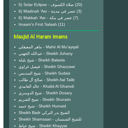
(20)
6) Madinah 'Asr - عصر في مدينة
(3)
6) Makkah 'Asr - عصر في مكة
(7)
Imaam's First Salaah
(11)
Masjid Al Haram Imams
ماهر المعيقلي - Mahir Al Mu'ayqali
عبدالله الجهني - Sheikh Juhany
شيخ بليلة - Sheikh Baleela
فيصل غزاوي - Sheikh Ghazzawi
شيخ السديس - Sheikh Sudais
صالح آل طالب - Sheikh Aal Talib
خالد الغامدي - Khalid Al Ghamdi
شيخ الدوسري - Sheikh Dosary
شيخ الشريم - Sheikh Shuraim
شيخ حميد - Sheikh Humaid
Sheikh Badr الشيخ بدر التركي
Sheikh Shamsaan - للشيخ الشمسان
شيخ خياط - Sheikh Khayyat