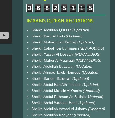
3
6
8
2
5
1
1
5
IMAAMS QU'RAN RECITATIONS
Sheikh Abdullah Quraafi
(Updated)
Sheikh Badr Al Turki
(Updated)
Sheikh Muhammad Burhaji
(Updated)
Sheikh Salaah Ba Uthmaan
(NEW AUDIOS)
Sheikh Yasser Al Dossary
(NEW AUDIOS)
Sheikh Maher Al Muayqali
(NEW AUDIOS)
Sheikh Abdullah Buayjaan
(Updated)
Sheikh Ahmad Taleb Hameed
(Updated)
Sheikh Bander Baleelah
(Updated)
Sheikh Abdul Bari Ath Thubaiti
(Updated)
Sheikh Abdul Muhsin Al Qasim
(Updated)
Sheikh Abdul Rahman As Sudais
(Updated)
Sheikh Abdul Wadood Hanif
(Updated)
Sheikh Abdullah Awaad Al Juhany
(Updated)
Sheikh Abdullah Khayaat
(Updated)