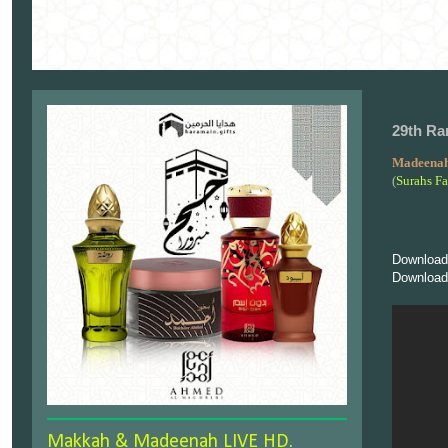
29th Ra
Madeenah
(
Surahs Fa
Download
Download
Makkah & Madeenah LIVE HD.