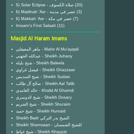
(20)
6) Madinah 'Asr - عصر في مدينة
(3)
6) Makkah 'Asr - عصر في مكة
(7)
Imaam's First Salaah
(11)
Masjid Al Haram Imams
ماهر المعيقلي - Mahir Al Mu'ayqali
عبدالله الجهني - Sheikh Juhany
شيخ بليلة - Sheikh Baleela
فيصل غزاوي - Sheikh Ghazzawi
شيخ السديس - Sheikh Sudais
صالح آل طالب - Sheikh Aal Talib
خالد الغامدي - Khalid Al Ghamdi
شيخ الدوسري - Sheikh Dosary
شيخ الشريم - Sheikh Shuraim
شيخ حميد - Sheikh Humaid
Sheikh Badr الشيخ بدر التركي
Sheikh Shamsaan - للشيخ الشمسان
شيخ خياط - Sheikh Khayyat