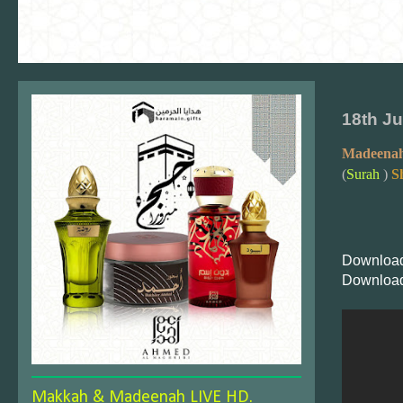
18th J
Madeenah
(
Surah
)
S
Download
Download
Makkah & Madeenah LIVE HD.