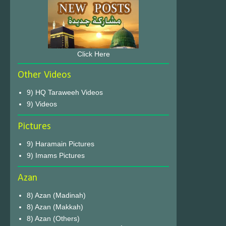
Click Here
Other Videos
9) HQ Taraweeh Videos
9) Videos
Pictures
9) Haramain Pictures
9) Imams Pictures
Azan
8) Azan (Madinah)
8) Azan (Makkah)
8) Azan (Others)