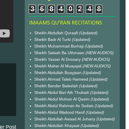
3
6
8
4
0
2
4
8
IMAAMS QU'RAN RECITATIONS
Sheikh Abdullah Quraafi
(Updated)
Sheikh Badr Al Turki
(Updated)
Sheikh Muhammad Burhaji
(Updated)
Sheikh Salaah Ba Uthmaan
(NEW AUDIOS)
Sheikh Yasser Al Dossary
(NEW AUDIOS)
Sheikh Maher Al Muayqali
(NEW AUDIOS)
Sheikh Abdullah Buayjaan
(Updated)
Sheikh Ahmad Taleb Hameed
(Updated)
Sheikh Bander Baleelah
(Updated)
Sheikh Abdul Bari Ath Thubaiti
(Updated)
Sheikh Abdul Muhsin Al Qasim
(Updated)
Sheikh Abdul Rahman As Sudais
(Updated)
Sheikh Abdul Wadood Hanif
(Updated)
Sheikh Abdullah Awaad Al Juhany
(Updated)
Sheikh Abdullah Khayaat
(Updated)
er Post