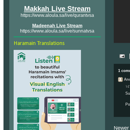
Makkah Live Stream
https://www.aloula.sa/live/qurantvsa
Madeenah Live Stream
https://www.aloula.sa/live/sunnatvsa
Haramain Translations
1 com
Ano
Su
Po
Newer 