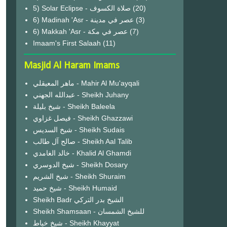
(20)
6) Madinah 'Asr - عصر في مدينة
(3)
6) Makkah 'Asr - عصر في مكة
(7)
Imaam's First Salaah
(11)
Masjid Al Haram Imams
ماهر المعيقلي - Mahir Al Mu'ayqali
عبدالله الجهني - Sheikh Juhany
شيخ بليلة - Sheikh Baleela
فيصل غزاوي - Sheikh Ghazzawi
شيخ السديس - Sheikh Sudais
صالح آل طالب - Sheikh Aal Talib
خالد الغامدي - Khalid Al Ghamdi
شيخ الدوسري - Sheikh Dosary
شيخ الشريم - Sheikh Shuraim
شيخ حميد - Sheikh Humaid
Sheikh Badr الشيخ بدر التركي
Sheikh Shamsaan - للشيخ الشمسان
شيخ خياط - Sheikh Khayyat