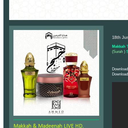
18th Ju
Makkah '
(Surah )
S
Download
Download
Makkah & Madeenah LIVE HD.