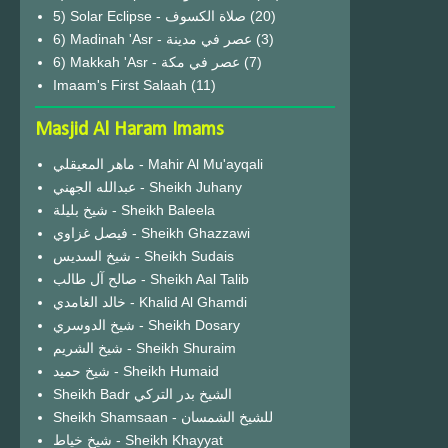
(20)
6) Madinah 'Asr - عصر في مدينة
(3)
6) Makkah 'Asr - عصر في مكة
(7)
Imaam's First Salaah
(11)
Masjid Al Haram Imams
ماهر المعيقلي - Mahir Al Mu'ayqali
عبدالله الجهني - Sheikh Juhany
شيخ بليلة - Sheikh Baleela
فيصل غزاوي - Sheikh Ghazzawi
شيخ السديس - Sheikh Sudais
صالح آل طالب - Sheikh Aal Talib
خالد الغامدي - Khalid Al Ghamdi
شيخ الدوسري - Sheikh Dosary
شيخ الشريم - Sheikh Shuraim
شيخ حميد - Sheikh Humaid
Sheikh Badr الشيخ بدر التركي
Sheikh Shamsaan - للشيخ الشمسان
شيخ خياط - Sheikh Khayyat