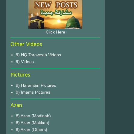
Click Here
Other Videos
9) HQ Taraweeh Videos
9) Videos
Pictures
9) Haramain Pictures
9) Imams Pictures
Azan
8) Azan (Madinah)
8) Azan (Makkah)
8) Azan (Others)