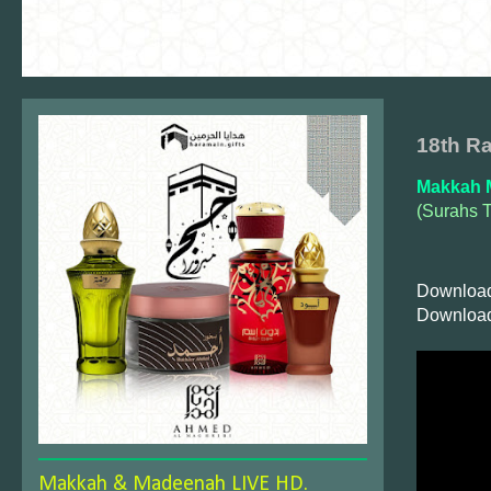
18th R
Makkah 
(Surahs T
Download
Download
Makkah & Madeenah LIVE HD.