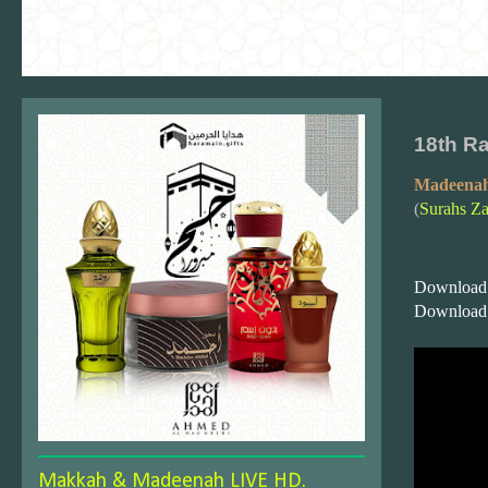
18th R
Madeenah
(
Surahs Za
Download
Download
Makkah & Madeenah LIVE HD.