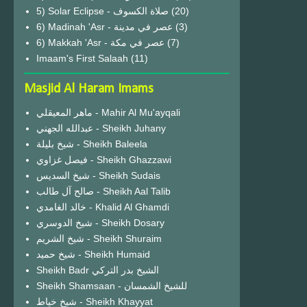
(20)
6) Madinah 'Asr - عصر في مدينة
(3)
6) Makkah 'Asr - عصر في مكة
(7)
Imaam's First Salaah
(11)
Masjid Al Haram Imams
ماهر المعيقلي - Mahir Al Mu'ayqali
عبدالله الجهني - Sheikh Juhany
شيخ بليلة - Sheikh Baleela
فيصل غزاوي - Sheikh Ghazzawi
شيخ السديس - Sheikh Sudais
صالح آل طالب - Sheikh Aal Talib
خالد الغامدي - Khalid Al Ghamdi
شيخ الدوسري - Sheikh Dosary
شيخ الشريم - Sheikh Shuraim
شيخ حميد - Sheikh Humaid
Sheikh Badr الشيخ بدر التركي
Sheikh Shamsaan - للشيخ الشمسان
شيخ خياط - Sheikh Khayyat