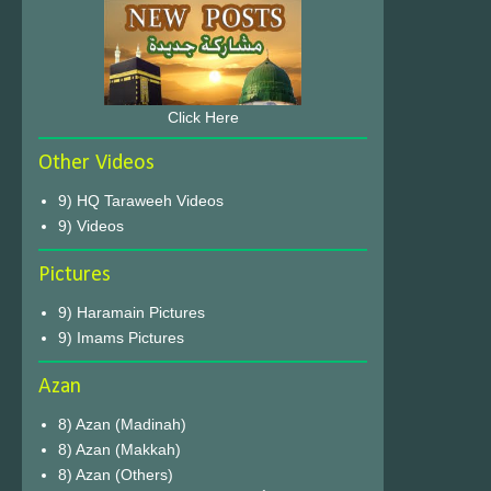
Click Here
Other Videos
9) HQ Taraweeh Videos
9) Videos
Pictures
9) Haramain Pictures
9) Imams Pictures
Azan
8) Azan (Madinah)
8) Azan (Makkah)
8) Azan (Others)