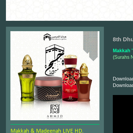
8th Dhu
Makkah '
(Surahs 
Download
Download
Makkah & Madeenah LIVE HD.