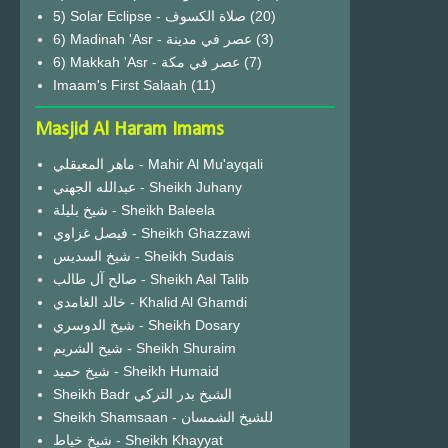
(20)
6) Madinah 'Asr - عصر في مدينة
(3)
6) Makkah 'Asr - عصر في مكة
(7)
Imaam's First Salaah
(11)
Masjid Al Haram Imams
ماهر المعيقلي - Mahir Al Mu'ayqali
عبدالله الجهني - Sheikh Juhany
شيخ بليلة - Sheikh Baleela
فيصل غزاوي - Sheikh Ghazzawi
شيخ السديس - Sheikh Sudais
صالح آل طالب - Sheikh Aal Talib
خالد الغامدي - Khalid Al Ghamdi
شيخ الدوسري - Sheikh Dosary
شيخ الشريم - Sheikh Shuraim
شيخ حميد - Sheikh Humaid
Sheikh Badr الشيخ بدر التركي
Sheikh Shamsaan - للشيخ الشمسان
شيخ خياط - Sheikh Khayyat