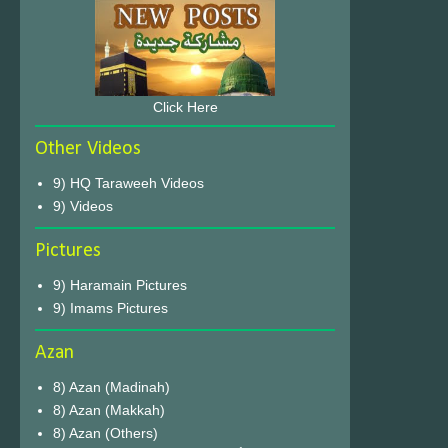
Click Here
Other Videos
9) HQ Taraweeh Videos
9) Videos
Pictures
9) Haramain Pictures
9) Imams Pictures
Azan
8) Azan (Madinah)
8) Azan (Makkah)
8) Azan (Others)