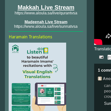
Makkah Live Stream
https://www.aloula.sa/live/qurantvsa
Madeenah Live Stream
https://www.aloula.sa/live/sunnatvsa
Haramain Translations
Translati
1 com
Ano
can
peop
cro
Sun