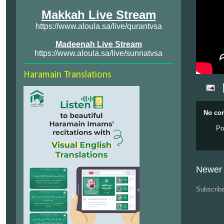
Makkah Live Stream
https://www.aloula.sa/live/qurantvsa
Madeenah Live Stream
https://www.aloula.sa/live/sunnatvsa
Haramain Translations
No co
Po
Newer 
Subscrib