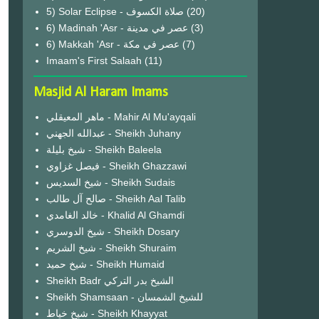
(20)
6) Madinah 'Asr - عصر في مدينة
(3)
6) Makkah 'Asr - عصر في مكة
(7)
Imaam's First Salaah
(11)
Masjid Al Haram Imams
ماهر المعيقلي - Mahir Al Mu'ayqali
عبدالله الجهني - Sheikh Juhany
شيخ بليلة - Sheikh Baleela
فيصل غزاوي - Sheikh Ghazzawi
شيخ السديس - Sheikh Sudais
صالح آل طالب - Sheikh Aal Talib
خالد الغامدي - Khalid Al Ghamdi
شيخ الدوسري - Sheikh Dosary
شيخ الشريم - Sheikh Shuraim
شيخ حميد - Sheikh Humaid
Sheikh Badr الشيخ بدر التركي
Sheikh Shamsaan - للشيخ الشمسان
شيخ خياط - Sheikh Khayyat