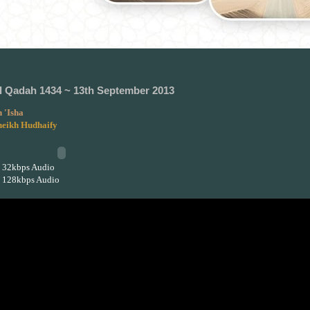
l Qadah 1434 ~ 13th September 2013
 'Isha
heikh Hudhaify
 32kbps Audio
 128kbps Audio