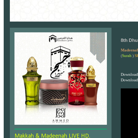
8th Dhu
Madeenah
(
Surah
)
S
Download
Download
Makkah & Madeenah LIVE HD.