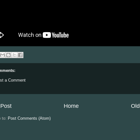
mments:
st a Comment
Post
Home
Old
e to:
Post Comments (Atom)