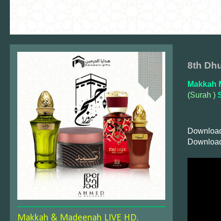
8th Dh
Makkah 
(Surah )
S
Download
Download
Makkah & Madeenah LIVE HD.