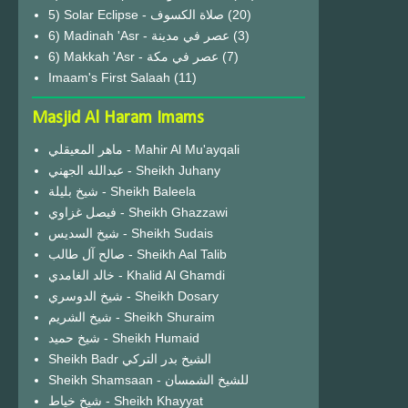
(20)
6) Madinah 'Asr - عصر في مدينة
(3)
6) Makkah 'Asr - عصر في مكة
(7)
Imaam's First Salaah
(11)
Masjid Al Haram Imams
ماهر المعيقلي - Mahir Al Mu'ayqali
عبدالله الجهني - Sheikh Juhany
شيخ بليلة - Sheikh Baleela
فيصل غزاوي - Sheikh Ghazzawi
شيخ السديس - Sheikh Sudais
صالح آل طالب - Sheikh Aal Talib
خالد الغامدي - Khalid Al Ghamdi
شيخ الدوسري - Sheikh Dosary
شيخ الشريم - Sheikh Shuraim
شيخ حميد - Sheikh Humaid
Sheikh Badr الشيخ بدر التركي
Sheikh Shamsaan - للشيخ الشمسان
شيخ خياط - Sheikh Khayyat