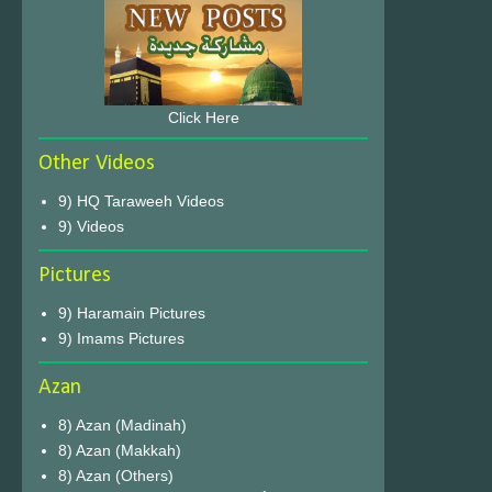
Click Here
Other Videos
9) HQ Taraweeh Videos
9) Videos
Pictures
9) Haramain Pictures
9) Imams Pictures
Azan
8) Azan (Madinah)
8) Azan (Makkah)
8) Azan (Others)