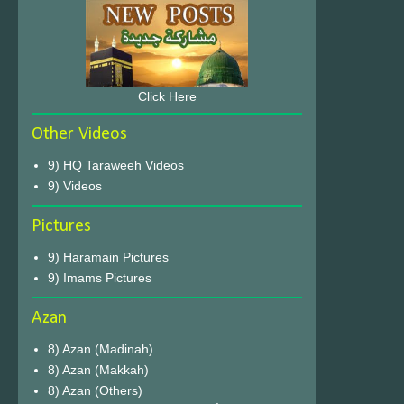
Click Here
Other Videos
9) HQ Taraweeh Videos
9) Videos
Pictures
9) Haramain Pictures
9) Imams Pictures
Azan
8) Azan (Madinah)
8) Azan (Makkah)
8) Azan (Others)