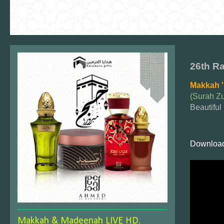
26th Ra
Makkah '
(Surah Z
Beautiful
Download
Makkah & Madeenah LIVE HD.