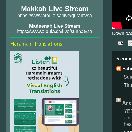
Makkah Live Stream
https://www.aloula.sa/live/qurantvsa
Madeenah Live Stream
https://www.aloula.sa/live/sunnatvsa
Download
Haramain Translations
5 com
Fah
Sur
Thu
Ano
YES 
ame
heal