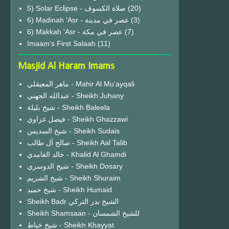
(20)
6) Madinah 'Asr - عصر في مدينة
(3)
6) Makkah 'Asr - عصر في مكة
(7)
Imaam's First Salaah
(11)
Masjid Al Haram Imams
ماهر المعيقلي - Mahir Al Mu'ayqali
عبدالله الجهني - Sheikh Juhany
شيخ بليلة - Sheikh Baleela
فيصل غزاوي - Sheikh Ghazzawi
شيخ السديس - Sheikh Sudais
صالح آل طالب - Sheikh Aal Talib
خالد الغامدي - Khalid Al Ghamdi
شيخ الدوسري - Sheikh Dosary
شيخ الشريم - Sheikh Shuraim
شيخ حميد - Sheikh Humaid
Sheikh Badr الشيخ بدر التركي
Sheikh Shamsaan - للشيخ الشمسان
شيخ خياط - Sheikh Khayyat