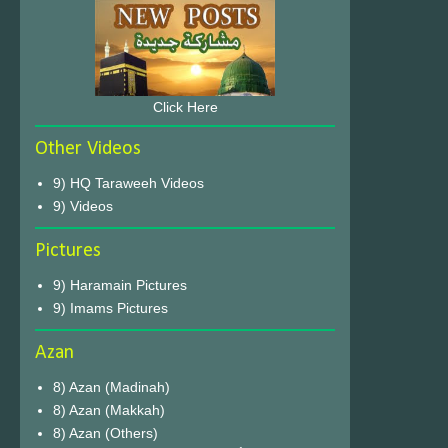
Click Here
Other Videos
9) HQ Taraweeh Videos
9) Videos
Pictures
9) Haramain Pictures
9) Imams Pictures
Azan
8) Azan (Madinah)
8) Azan (Makkah)
8) Azan (Others)