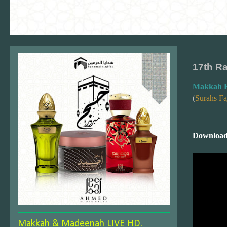
17th R
Makkah F
(
Surahs Fa
Download
Makkah & Madeenah LIVE HD.