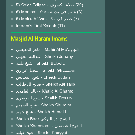
(20)
6) Madinah 'Asr - عصر في مدينة
(3)
6) Makkah 'Asr - عصر في مكة
(7)
Imaam's First Salaah
(11)
Masjid Al Haram Imams
ماهر المعيقلي - Mahir Al Mu'ayqali
عبدالله الجهني - Sheikh Juhany
شيخ بليلة - Sheikh Baleela
فيصل غزاوي - Sheikh Ghazzawi
شيخ السديس - Sheikh Sudais
صالح آل طالب - Sheikh Aal Talib
خالد الغامدي - Khalid Al Ghamdi
شيخ الدوسري - Sheikh Dosary
شيخ الشريم - Sheikh Shuraim
شيخ حميد - Sheikh Humaid
Sheikh Badr الشيخ بدر التركي
Sheikh Shamsaan - للشيخ الشمسان
شيخ خياط - Sheikh Khayyat