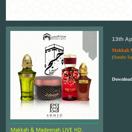
13th Ap
Makkah 
(
Surahs Sa
Download
Makkah & Madeenah LIVE HD.