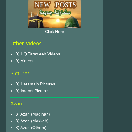
Click Here
Other Videos
9) HQ Taraweeh Videos
9) Videos
Pictures
9) Haramain Pictures
9) Imams Pictures
Azan
8) Azan (Madinah)
8) Azan (Makkah)
8) Azan (Others)