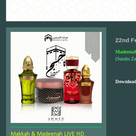
22nd F
Madeenah
(
Surahs Za
Download
Makkah & Madeenah LIVE HD.