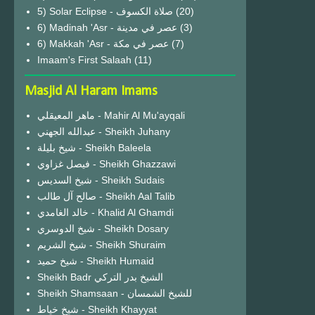
(20)
6) Madinah 'Asr - عصر في مدينة
(3)
6) Makkah 'Asr - عصر في مكة
(7)
Imaam's First Salaah
(11)
Masjid Al Haram Imams
ماهر المعيقلي - Mahir Al Mu'ayqali
عبدالله الجهني - Sheikh Juhany
شيخ بليلة - Sheikh Baleela
فيصل غزاوي - Sheikh Ghazzawi
شيخ السديس - Sheikh Sudais
صالح آل طالب - Sheikh Aal Talib
خالد الغامدي - Khalid Al Ghamdi
شيخ الدوسري - Sheikh Dosary
شيخ الشريم - Sheikh Shuraim
شيخ حميد - Sheikh Humaid
Sheikh Badr الشيخ بدر التركي
Sheikh Shamsaan - للشيخ الشمسان
شيخ خياط - Sheikh Khayyat