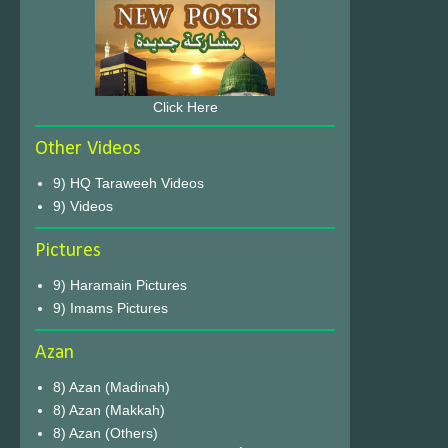
Click Here
Other Videos
9) HQ Taraweeh Videos
9) Videos
Pictures
9) Haramain Pictures
9) Imams Pictures
Azan
8) Azan (Madinah)
8) Azan (Makkah)
8) Azan (Others)