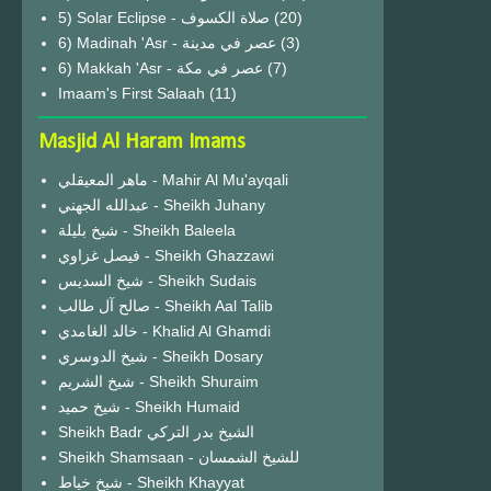
(20)
6) Madinah 'Asr - عصر في مدينة
(3)
6) Makkah 'Asr - عصر في مكة
(7)
Imaam's First Salaah
(11)
Masjid Al Haram Imams
ماهر المعيقلي - Mahir Al Mu'ayqali
عبدالله الجهني - Sheikh Juhany
شيخ بليلة - Sheikh Baleela
فيصل غزاوي - Sheikh Ghazzawi
شيخ السديس - Sheikh Sudais
صالح آل طالب - Sheikh Aal Talib
خالد الغامدي - Khalid Al Ghamdi
شيخ الدوسري - Sheikh Dosary
شيخ الشريم - Sheikh Shuraim
شيخ حميد - Sheikh Humaid
Sheikh Badr الشيخ بدر التركي
Sheikh Shamsaan - للشيخ الشمسان
شيخ خياط - Sheikh Khayyat