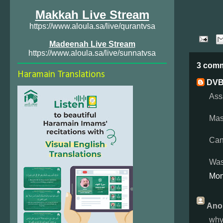
Makkah Live Stream
https://www.aloula.sa/live/qurantvsa
Madeenah Live Stream
https://www.aloula.sa/live/sunnatvsa
3 com
Haramain Translations
DVB
Ass
Mas
Can 
Was
Mon
Ano
why