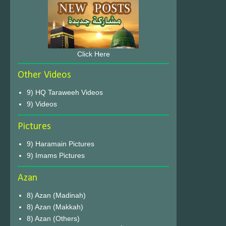
Click Here
Other Videos
9) HQ Taraweeh Videos
9) Videos
Pictures
9) Haramain Pictures
9) Imams Pictures
Azan
8) Azan (Madinah)
8) Azan (Makkah)
8) Azan (Others)