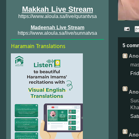
Makkah Live Stream
https://www.aloula.sa/live/qurantvsa
Madeenah Live Stream
https://www.aloula.sa/live/sunnatvsa
5 com
Haramain Translations
Ano
mas
Fri
Ano
Sur
Khay
Sat
Ano