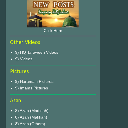
Click Here
Other Videos
9) HQ Taraweeh Videos
9) Videos
Pictures
9) Haramain Pictures
9) Imams Pictures
Azan
8) Azan (Madinah)
8) Azan (Makkah)
8) Azan (Others)