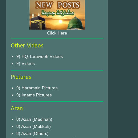
Click Here
Other Videos
9) HQ Taraweeh Videos
9) Videos
Pictures
9) Haramain Pictures
9) Imams Pictures
Azan
8) Azan (Madinah)
8) Azan (Makkah)
8) Azan (Others)