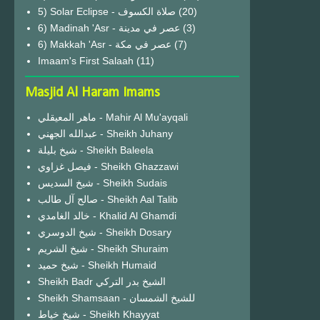
(20)
6) Madinah 'Asr - عصر في مدينة
(3)
6) Makkah 'Asr - عصر في مكة
(7)
Imaam's First Salaah
(11)
Masjid Al Haram Imams
ماهر المعيقلي - Mahir Al Mu'ayqali
عبدالله الجهني - Sheikh Juhany
شيخ بليلة - Sheikh Baleela
فيصل غزاوي - Sheikh Ghazzawi
شيخ السديس - Sheikh Sudais
صالح آل طالب - Sheikh Aal Talib
خالد الغامدي - Khalid Al Ghamdi
شيخ الدوسري - Sheikh Dosary
شيخ الشريم - Sheikh Shuraim
شيخ حميد - Sheikh Humaid
Sheikh Badr الشيخ بدر التركي
Sheikh Shamsaan - للشيخ الشمسان
شيخ خياط - Sheikh Khayyat