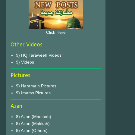
Click Here
Other Videos
9) HQ Taraweeh Videos
9) Videos
Pictures
9) Haramain Pictures
9) Imams Pictures
Azan
8) Azan (Madinah)
8) Azan (Makkah)
8) Azan (Others)