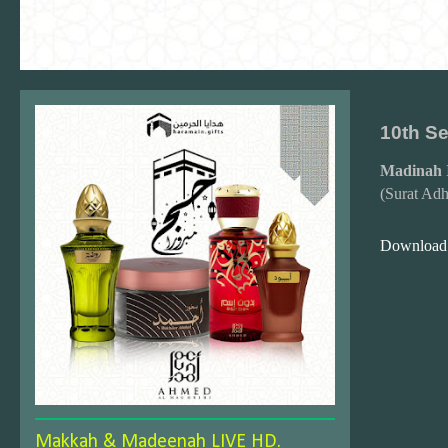
10th S
Madinah 
(Surat Ad
Download
Makkah & Madeenah LIVE HD.