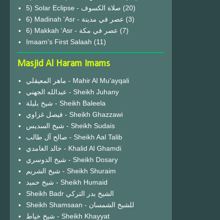
(20)
6) Madinah 'Asr - عصر في مدينة
(3)
6) Makkah 'Asr - عصر في مكة
(7)
Imaam's First Salaah
(11)
Masjid Al Haram Imams
ماهر المعيقلي - Mahir Al Mu'ayqali
عبدالله الجهني - Sheikh Juhany
شيخ بليلة - Sheikh Baleela
فيصل غزاوي - Sheikh Ghazzawi
شيخ السديس - Sheikh Sudais
صالح آل طالب - Sheikh Aal Talib
خالد الغامدي - Khalid Al Ghamdi
شيخ الدوسري - Sheikh Dosary
شيخ الشريم - Sheikh Shuraim
شيخ حميد - Sheikh Humaid
Sheikh Badr الشيخ بدر التركي
Sheikh Shamsaan - للشيخ الشمسان
شيخ خياط - Sheikh Khayyat