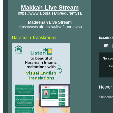
Makkah Live Stream
https://www.aloula.sa/live/qurantvsa
Madeenah Live Stream
https://www.aloula.sa/live/sunnatvsa
Haramain Translations
Download
No co
Po
Newer 
Subscrib