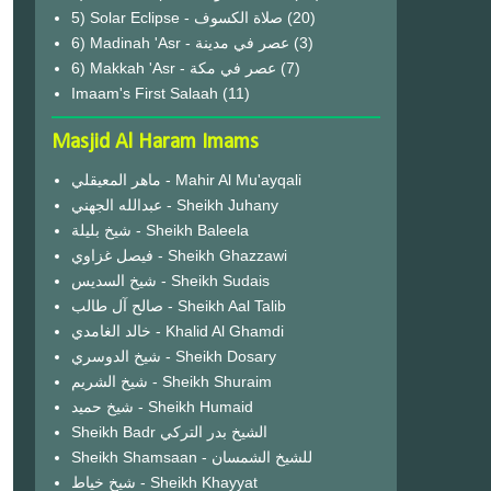
(20)
6) Madinah 'Asr - عصر في مدينة
(3)
6) Makkah 'Asr - عصر في مكة
(7)
Imaam's First Salaah
(11)
Masjid Al Haram Imams
ماهر المعيقلي - Mahir Al Mu'ayqali
عبدالله الجهني - Sheikh Juhany
شيخ بليلة - Sheikh Baleela
فيصل غزاوي - Sheikh Ghazzawi
شيخ السديس - Sheikh Sudais
صالح آل طالب - Sheikh Aal Talib
خالد الغامدي - Khalid Al Ghamdi
شيخ الدوسري - Sheikh Dosary
شيخ الشريم - Sheikh Shuraim
شيخ حميد - Sheikh Humaid
Sheikh Badr الشيخ بدر التركي
Sheikh Shamsaan - للشيخ الشمسان
شيخ خياط - Sheikh Khayyat