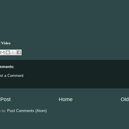
 Video
mments:
st a Comment
Post
Home
Old
e to:
Post Comments (Atom)