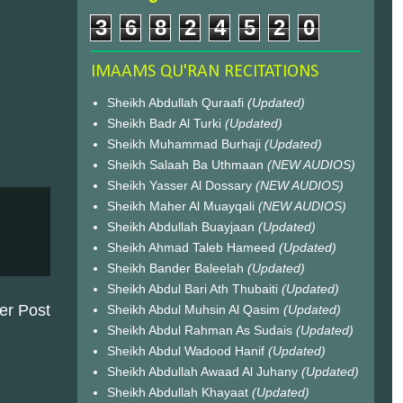
3
6
8
2
4
5
2
0
IMAAMS QU'RAN RECITATIONS
Sheikh Abdullah Quraafi
(Updated)
Sheikh Badr Al Turki
(Updated)
Sheikh Muhammad Burhaji
(Updated)
Sheikh Salaah Ba Uthmaan
(NEW AUDIOS)
Sheikh Yasser Al Dossary
(NEW AUDIOS)
Sheikh Maher Al Muayqali
(NEW AUDIOS)
Sheikh Abdullah Buayjaan
(Updated)
Sheikh Ahmad Taleb Hameed
(Updated)
Sheikh Bander Baleelah
(Updated)
Sheikh Abdul Bari Ath Thubaiti
(Updated)
er Post
Sheikh Abdul Muhsin Al Qasim
(Updated)
Sheikh Abdul Rahman As Sudais
(Updated)
Sheikh Abdul Wadood Hanif
(Updated)
Sheikh Abdullah Awaad Al Juhany
(Updated)
Sheikh Abdullah Khayaat
(Updated)