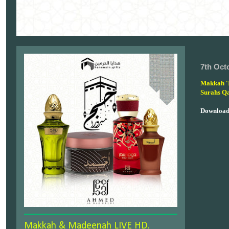
7th Oct
Makkah '
Surahs Qa
Download 
Makkah & Madeenah LIVE HD.