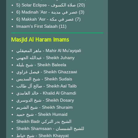
(20)
6) Madinah 'Asr - عصر في مدينة
(3)
6) Makkah 'Asr - عصر في مكة
(7)
Imaam's First Salaah
(11)
Masjid Al Haram Imams
ماهر المعيقلي - Mahir Al Mu'ayqali
عبدالله الجهني - Sheikh Juhany
شيخ بليلة - Sheikh Baleela
فيصل غزاوي - Sheikh Ghazzawi
شيخ السديس - Sheikh Sudais
صالح آل طالب - Sheikh Aal Talib
خالد الغامدي - Khalid Al Ghamdi
شيخ الدوسري - Sheikh Dosary
شيخ الشريم - Sheikh Shuraim
شيخ حميد - Sheikh Humaid
Sheikh Badr الشيخ بدر التركي
Sheikh Shamsaan - للشيخ الشمسان
شيخ خياط - Sheikh Khayyat