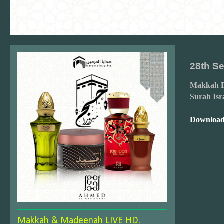
28th S
Makkah F
Surah Isr
Download
Makkah & Madeenah LIVE HD.