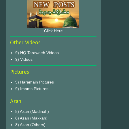
Click Here
Other Videos
9) HQ Taraweeh Videos
9) Videos
Pictures
9) Haramain Pictures
9) Imams Pictures
Azan
8) Azan (Madinah)
8) Azan (Makkah)
8) Azan (Others)