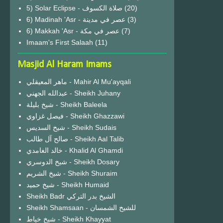
(20)
6) Madinah 'Asr - عصر في مدينة
(3)
6) Makkah 'Asr - عصر في مكة
(7)
Imaam's First Salaah
(11)
Masjid Al Haram Imams
ماهر المعيقلي - Mahir Al Mu'ayqali
عبدالله الجهني - Sheikh Juhany
شيخ بليلة - Sheikh Baleela
فيصل غزاوي - Sheikh Ghazzawi
شيخ السديس - Sheikh Sudais
صالح آل طالب - Sheikh Aal Talib
خالد الغامدي - Khalid Al Ghamdi
شيخ الدوسري - Sheikh Dosary
شيخ الشريم - Sheikh Shuraim
شيخ حميد - Sheikh Humaid
Sheikh Badr الشيخ بدر التركي
Sheikh Shamsaan - للشيخ الشمسان
شيخ خياط - Sheikh Khayyat