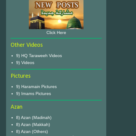
Click Here
Other Videos
9) HQ Taraweeh Videos
9) Videos
Pictures
9) Haramain Pictures
9) Imams Pictures
Azan
8) Azan (Madinah)
8) Azan (Makkah)
8) Azan (Others)