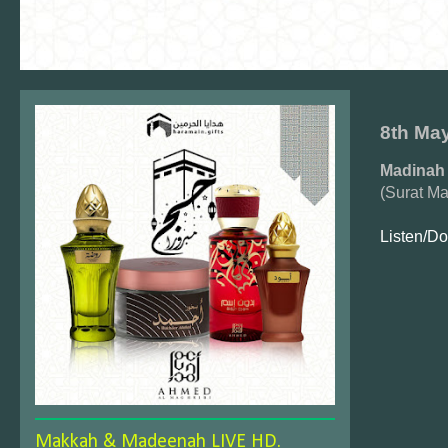
8th Ma
Madinah
(Surat M
Listen/D
Makkah & Madeenah LIVE HD.